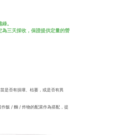
。
越綠。
定為三天採收，保證提供定量的營
日苗是否有損壞、枯萎，或是否有異
 / 麵 / 炸物的配菜作為搭配，提