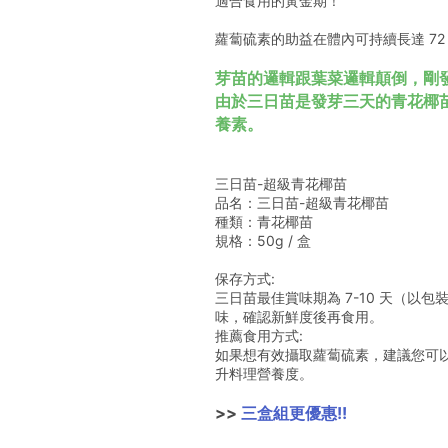
適合食用的黃金期！
蘿蔔硫素的助益在體內可持續長達 72
芽苗的邏輯跟葉菜邏輯顛倒，剛
由於三日苗是發芽三天的青花椰
養素。
三日苗-超級青花椰苗
品名：三日苗-超級青花椰苗
種類：青花椰苗
規格：50g / 盒
保存方式:
三日苗最佳賞味期為 7-10 天（
味，確認新鮮度後再食用。
推薦食用方式:
如果想有效攝取蘿蔔硫素，建議您可以
升料理營養度。
>> 
三盒組更優惠!!