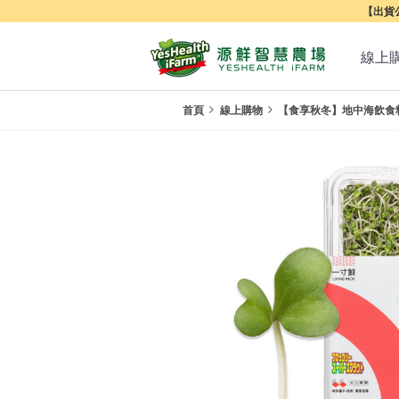
【出貨公
線上
首頁
線上購物
【食享秋冬】地中海飲食