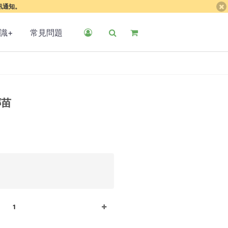
簡訊通知。
識+
常見問題
椰苗
1