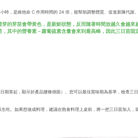
 小時，是維他命 C 作用時間的 24 倍，能幫助調整體質、促進新陳代謝
發芽的芽苗會帶黃色，是新鮮狀態，反而隨著時間放越久會越來
苗，其中的營養素－蘿蔔硫素含量會來到最高峰，因此三日苗固
以包裝日期算起，顯示於產品腰條側面）。您可以最佳賞味期為基準，檢查三
生吃。如果想做成料理，建議在熟食料理上桌前，將一把三日苗加入，當作飯