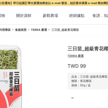
告通知】即日起新訂單出貨通知將改以 e-mail 發送，如註冊未填寫 e-mail 將由
購物
關於源鮮
參觀農場
經銷據點
食譜．知
料理專區
食蔬根莖
TERRA 嚴選
三日苗_超級青花椰苗
三日苗_超級青花
TERRA 嚴選
99
品名：三日苗-超級青花椰苗
種類：青花椰苗
規格：50g / 盒