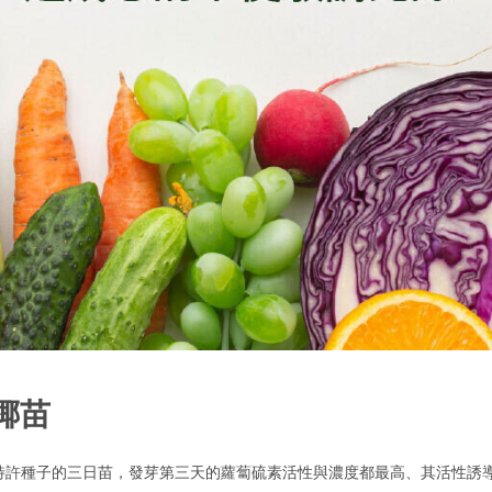
椰苗
許種子的三日苗，發芽第三天的蘿蔔硫素活性與濃度都最高、其活性誘導能