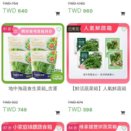
754
1,162
640
960
81 折
89 折
已售完
地中海蔬食生菜箱_含運
【鮮活蔬菜箱】人氣鮮蔬箱
922
674
749
598
87 折
84 折