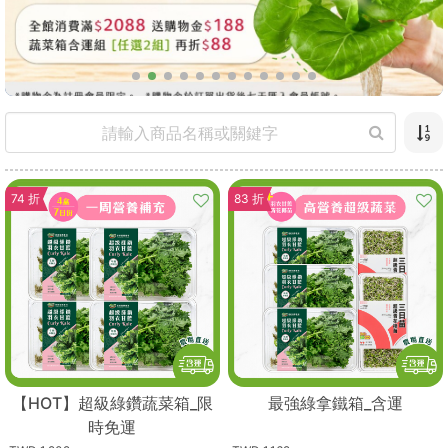
74 折
83 折
【HOT】超級綠鑽蔬菜箱_限
最強綠拿鐵箱_含運
時免運