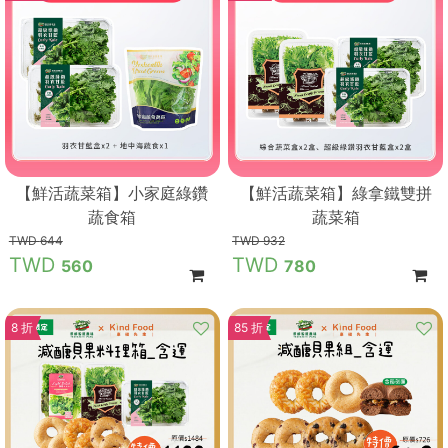
【鮮活蔬菜箱】小家庭綠鑽
【鮮活蔬菜箱】綠拿鐵雙拼
蔬食箱
蔬菜箱
644
932
560
780
8 折
85 折