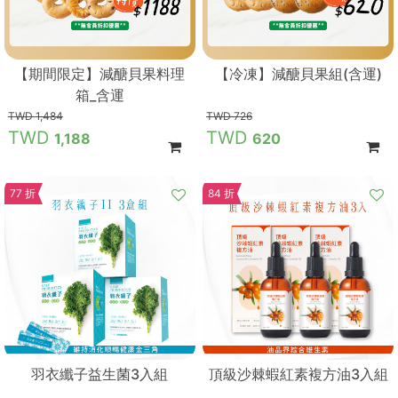
【期間限定】減醣貝果料理
【冷凍】減醣貝果組(含運)
箱_含運
1,484
726
1,188
620
77 折
84 折
羽衣纖子益生菌3入組
頂級沙棘蝦紅素複方油3入組