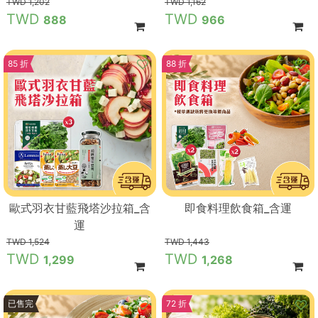
1,202
1,162
888
966
85 折
88 折
歐式羽衣甘藍飛塔沙拉箱_含
即食料理飲食箱_含運
運
1,524
1,443
1,299
1,268
83 折
已售完
72 折