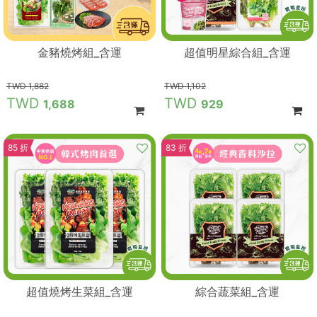
金豬燒烤組_含運
超值明星綜合組_含運
1,882
1,102
1,688
929
85 折
83 折
超值燒烤生菜組_含運
綜合蔬菜組_含運