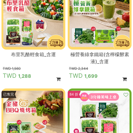
布里乳酪輕食箱_含運
極營養綠拿鐵箱(含檸檬酵素
液)_含運
1,560
2,344
1,288
1,699
9 折
已售完
84 折