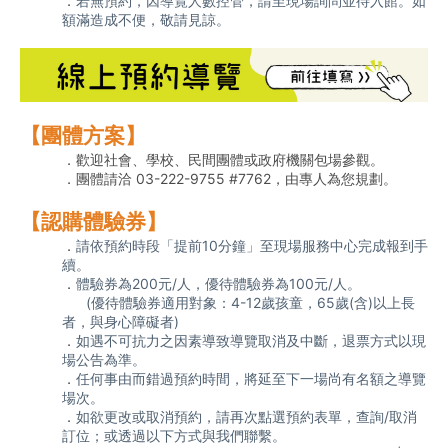
．
若無預約，因導覽人數控管，請至現場詢問並待入館。如
額滿造成不便，敬請見諒。
【團體方案】
．歡迎社會、學校、民間團體或政府機關包場參觀。
．團體請洽 03-222-9755 #7762，由專人為您規劃。
【認購體驗券】
．
請依預約時段「提前10分鐘」至現場服務中心完成報到手
續。
．
體驗券為200元/人，優待體驗券為100元/人。 
      (優待體驗券適用對象：4-12歲孩童，65歲(含)以上長
者，與身心障礙者) 
．
如遇不可抗力之因素導致導覽取消及中斷，退票方式以現
場公告為準。
．
任何事由而錯過預約時間，將延至下一場尚有名額之導覽
場次。
．
如欲更改或取消預約，請再次點選預約表單，查詢/取消
訂位；或透過以下方式與我們聯繫。