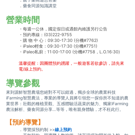
．
藥食同源知識講堂
營業時間
・每週一公休，國定假日或遇館內維護另行公告
・預約專線：(03)222-9755
・購 物 中 心：09:30-17:30 (分機#7762)
・iPaleo輕食：09:30-17:30 (分機#7751)
・iPaleo私廚：11:00-17:00 (分機#7758，L.O.16:30)
溫馨提醒：因團體預約踴躍，一般遊客若欲參訪，請先來
電/線上預約。
導覽參觀
來到源鮮智慧農場您絕對不可以錯過，獨步全球的農業科技
iFarming智慧農法，專業的導覽人員將引領您一探你所不知道的農
業世界：壯觀的種植景觀、五感體驗活蔬菜的魅力、獨家iFarming
農法解析、藥食同源分享…等等，唯有親身體驗，才不枉此行。
【預約導覽】
．
導覽採預約制 >>
線上預約