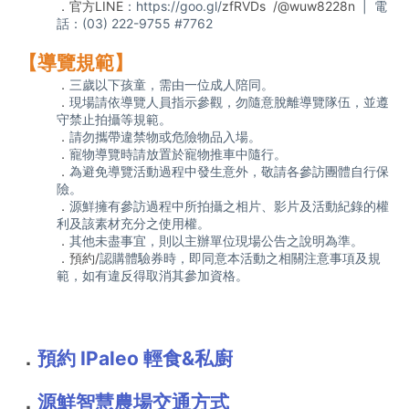
．官方LINE
：
https://goo.gl/
zfRVDs  /@wuw8228n 
 |  電
話：(03) 222-9755 #7762
【導覽規範】
．
三歲以下孩童，需由一位成人陪同。
．
現場請依導覽人員指示參觀，勿隨意脫離導覽隊伍，並遵
守禁止拍攝等規範。
．
請勿攜帶違禁物或危險物品入場。
．
寵物導覽時請放置於寵物推車中隨行。
．
為避免導覽活動過程中發生意外，敬請各參訪團體自行保
險。
．
源鮮擁有參訪過程中所拍攝之相片、影片及活動紀錄的權
利及該素材充分之使用權。
．
其他未盡事宜，則以主辦單位現場公告之說明為準。
．預約/
認購體驗券時，即同意本活動之相關注意事項及規
範，如有違反得取消其參加資格。
．
預約 IPaleo 輕食&私廚 
．
源鮮智慧農場交通方式