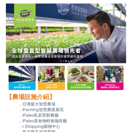
【農場設施介紹】
．
亞洲最大智慧農場
．
iFarming智慧農業展現
．
iPaleo私廚景觀餐廳
．
iPaleo真食物輕食咖啡廳
．
i-Shopping購物中心
．
親子樂高遊憩育樂