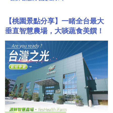
【桃園景點分享】一睹全台最大
垂直智慧農場，大啖蔬食美饌！