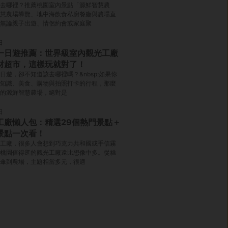
去哪裡？推薦桃園室內景點「源鮮智慧農
慧農場導覽、地中海飲食私廚餐廳與農場直
無論親子出遊、情侶約會或家庭聚
日
一日遊推薦：世界級室內觀光工廠
材超市，這樣玩就對了！
日遊，卻不知道該去哪裡嗎？&nbsp;如果你
知識、美食、購物與拍照打卡的行程，那麼
的源鮮智慧農場，絕對是
日
工廠懶人包：精選29個熱門景點＋
景點一次看！
工廠，很多人會想到巧克力共和國或手信霧
桃園值得逛的觀光工廠遠比想像中多。從糕
傘到農場，主題相當多元，很適