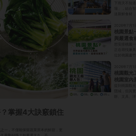
下雨天不知道
場」，結合智
送新鮮食材，
2026年7月1
桃園景點
與嚴選食
想安排桃園一
正在尋找兼具
位於桃園蘆竹
2026年7月1
桃園觀光
桃園室內
提到桃園觀光
隱城，但其實
餅、文具、洋
？掌握4大訣竅鎖住
式之一，不僅能保留蔬菜原本的鮮甜，更
多久最剛好嗎？如果燙太久，不