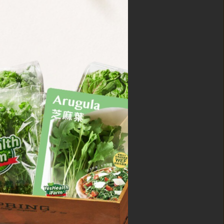
冰山紅火焰
95
50
+
可種植
種蔬菜