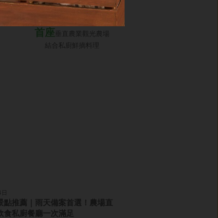
首座
垂直農業觀光農場
結合私廚鮮摘料理
4日
景點推薦｜雨天備案首選！農場直
飲食私廚餐廳一次滿足