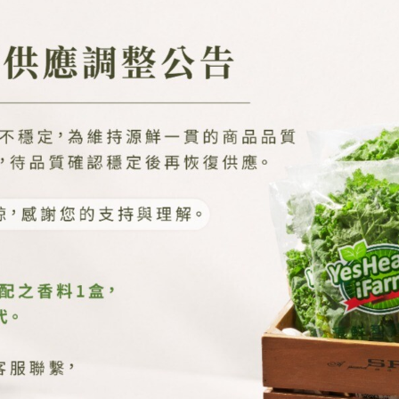
綠蘿蔓
冰山綠火焰
95
95
21,000
1,200
種植面積
平方米
蔬菜日產量達
公斤