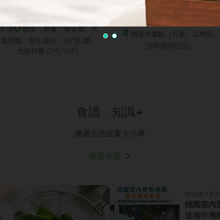
0
6 項
檢出（農藥、重金屬、大
4
個海外據點（丹麥、立陶宛、
腸桿菌、寄生蟲卵、沙門氏菌、
沙烏地阿拉伯）
大腸桿菌 O157:H7）
食譜．知識+
健康生活提案大小事
查看全部
2026年7月2
桃園室內
送地中海