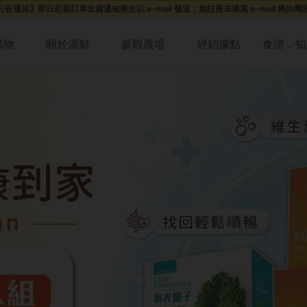
告通知】即日起新訂單出貨通知將改以 e-mail 發送，如註冊未填寫 e-mail 將由
購物
關於源鮮
參觀農場
經銷據點
食譜．知