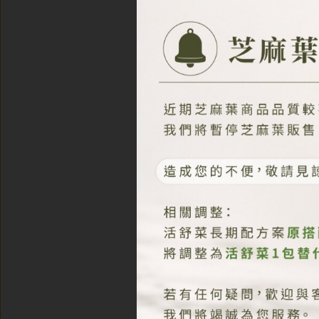
翠綠羽衣甘藍
149
唯一
台灣
獲頒 WEF 獎
全球最有前景的 100 家技術先
鋒