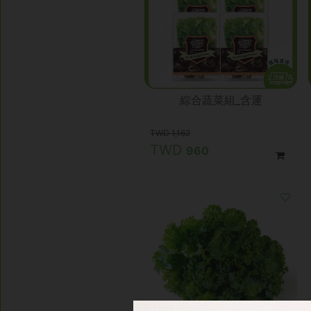
綜合蔬菜組_含運
1,162
960