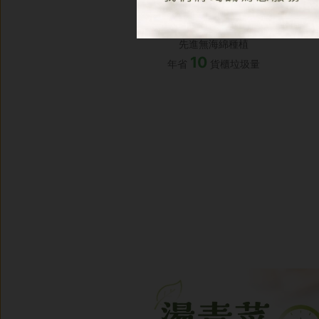
先進無海綿種植
10
年省
貨櫃垃圾量