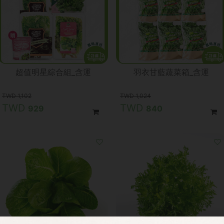
超值明星綜合組_含運
羽衣甘藍蔬菜箱_含運
1,102
1,024
929
840