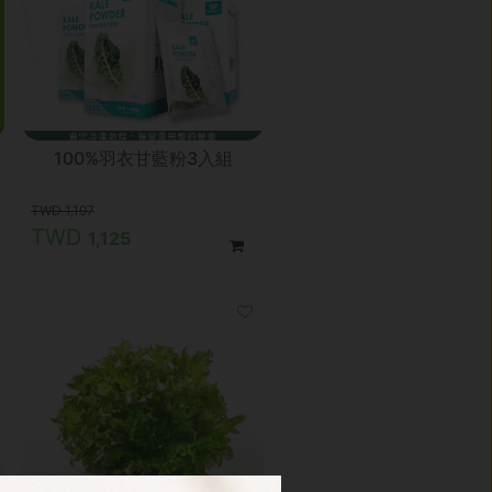
100%羽衣甘藍粉3入組
1,197
1,125