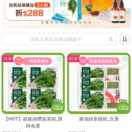
74 折
83 折
【HOT】超級綠鑽蔬菜箱_限
最強綠拿鐵箱_含運
時免運