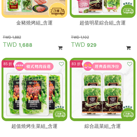
金豬燒烤組_含運
超值明星綜合組_含運
1,882
1,102
1,688
929
85 折
83 折
超值燒烤生菜組_含運
綜合蔬菜組_含運