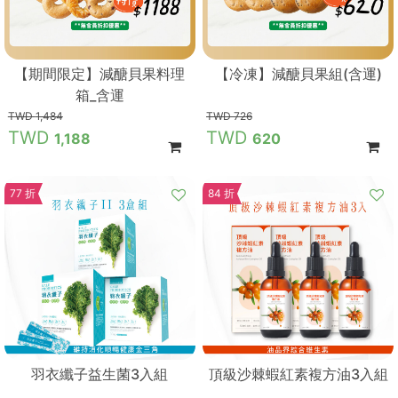
【期間限定】減醣貝果料理
【冷凍】減醣貝果組(含運)
箱_含運
1,484
726
1,188
620
77 折
84 折
羽衣纖子益生菌3入組
頂級沙棘蝦紅素複方油3入組