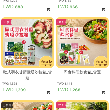
1,202
1,162
888
966
85 折
88 折
歐式羽衣甘藍飛塔沙拉箱_含
即食料理飲食箱_含運
運
1,524
1,443
1,299
1,268
83 折
已售完
72 折