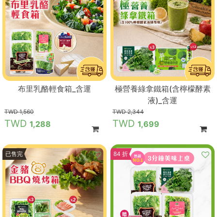
布里乳酪輕食箱_含運
極營養綠拿鐵箱(含檸檬酵素
液)_含運
1,560
2,344
1,288
1,699
9 折
已售完
84 折