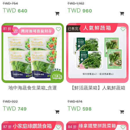
754
1,162
640
960
81 折
89 折
已售完
地中海蔬食生菜箱_含運
【鮮活蔬菜箱】人氣鮮蔬箱
922
674
749
598
87 折
84 折