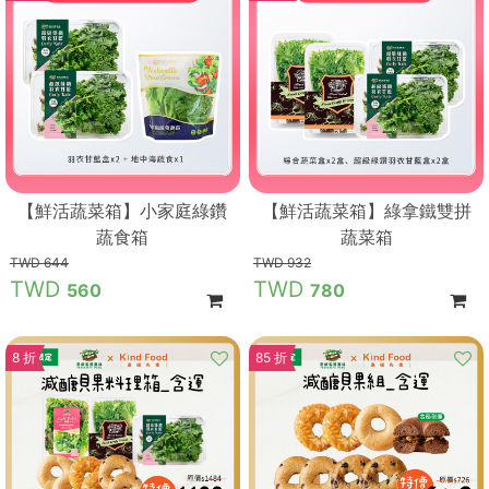
【鮮活蔬菜箱】小家庭綠鑽
【鮮活蔬菜箱】綠拿鐵雙拼
蔬食箱
蔬菜箱
644
932
560
780
8 折
85 折