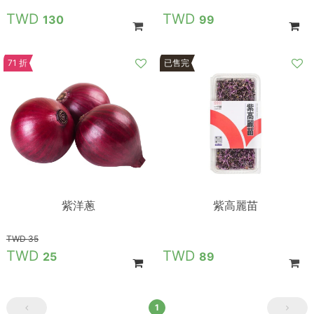
130
99
71 折
已售完
紫洋蔥
紫高麗苗
35
25
89
1