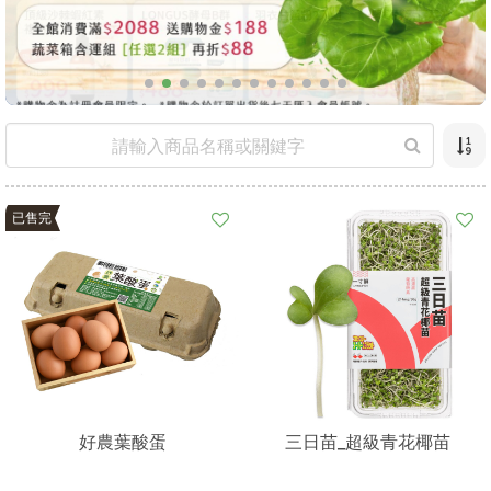
已售完
好農葉酸蛋
三日苗_超級青花椰苗