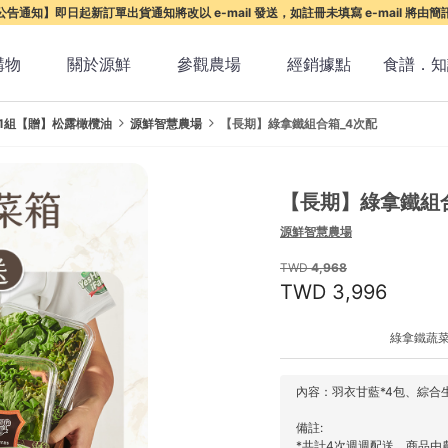
告通知】即日起新訂單出貨通知將改以 e-mail 發送，如註冊未填寫 e-mail 將由
購物
關於源鮮
參觀農場
經銷據點
食譜．知
1組【贈】松露橄欖油
源鮮智慧農場
【長期】綠拿鐵組合箱_4次配
【長期】綠拿鐵組
源鮮智慧農場
4,968
3,996
綠拿鐵蔬菜
內容：羽衣甘藍*4包、綜合生
備註:
*共計4次週週配送，商品由