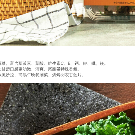
蔬菜。富含葉黃素、葉酸、維生素C、E、鈣、鉀、鐵、鎂。
衣甘藍口感更幼嫩、清爽、尾韻帶特殊香氣。
歐風沙拉、簡易午晚餐涮菜、烘烤羽衣甘藍片。