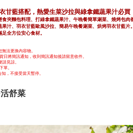
衣甘藍搭配，熱愛生菜沙拉與綠拿鐵蔬果汁必買
輕食夾麵包料理、打綠拿鐵蔬果汁、午晚餐簡單涮菜、燒烤包肉
蔬果汁、羽衣甘藍歐風沙拉、簡易午晚餐涮菜、烘烤羽衣甘藍片
滿足全方位安心食材。
恕無法更換內容物。
出貨日將簡訊通知，收到簡訊通知後請留意收件。
便請見諒。
下單。
告知，不接受當天暫停。
O活舒菜