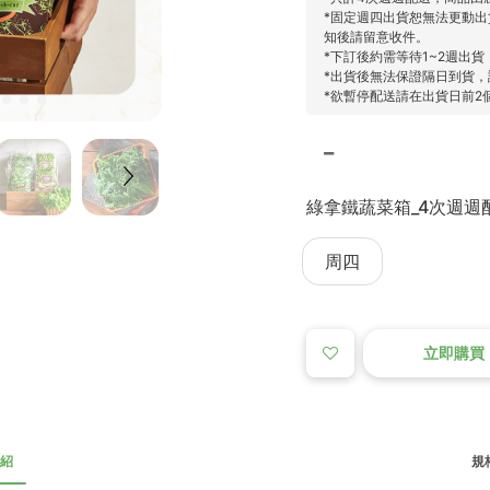
*固定週四出貨恕無法更動
知後請留意收件。
*下訂後約需等待1~2週出
*出貨後無法保證隔日到貨
*欲暫停配送請在出貨日前2
綠拿鐵蔬菜箱_4次週週
周四
立即購買
紹
規格