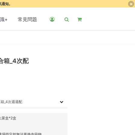
簡訊通知。
識+
常見問題
合箱_4次配
箱_4次週週配
菜盒*2盒
農場指定恕無法更換內容物。