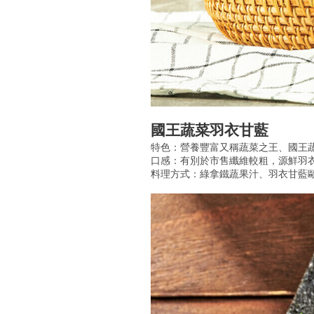
國王蔬菜羽衣甘藍
特色：營養豐富又稱蔬菜之王、國王
口感：有別於市售纖維較粗，源鮮羽
料理方式：綠拿鐵蔬果汁、羽衣甘藍