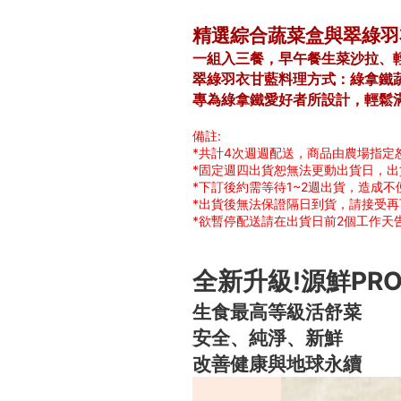
精選綜合蔬菜盒與翠綠羽
一組入三餐，早午餐生菜沙拉、
翠綠羽衣甘藍料理方式：綠拿鐵
專為綠拿鐵愛好者所設計，輕鬆
備註:
*共計4次週週配送，商品由農場指定
*固定週四出貨恕無法更動出貨日，
*下訂後約需等待1~2週出貨，造成不
*出貨後無法保證隔日到貨，請接受再
*欲暫停配送請在出貨日前2個工作天
全新升級!源鮮PR
生食最高等級活舒菜
安全、純淨、新鮮
改善健康與地球永續