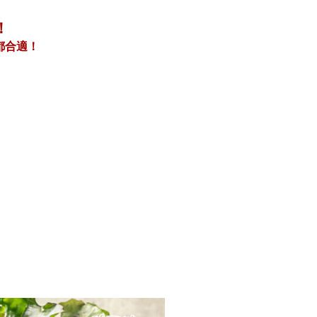
！
都合適！
。