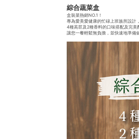
綜合蔬菜盒
盒裝菜熱銷NO.1！
專為愛美愛健康的忙碌上班族所設計
4種萵苣及2種香料的口味搭配及完美
讓您一餐輕鬆無負擔，並快速地準備