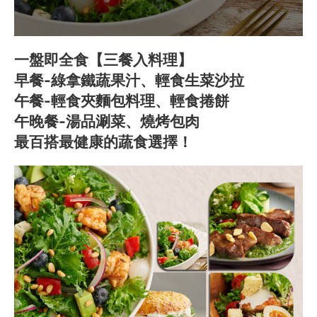
一盤即全食【三餐入料理】
早餐-綠拿鐵蔬果汁、輕食生菜沙拉
午餐-輕食夾麵包料理、輕食捲餅
午晚餐-湯品涮菜、燒烤包肉
最百搭最健康的蔬食選擇！