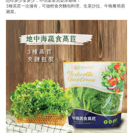
想吃多少拿多少，不怕葉菜沾染冰箱味！
3種萵苣一次擁有，可做輕食夾麵包料理、生菜沙拉、午晚餐簡易
涮菜。