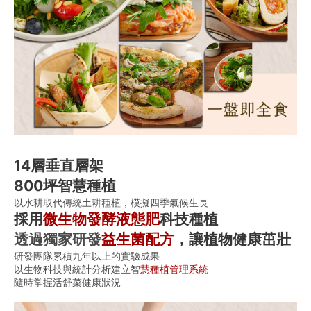
14層垂直層架
800坪智慧種植
以水耕取代傳統土耕種植，模擬四季氣候生長
採用
微生物發酵液態肥
科技種植
透過獨家研發
益生菌配方
，讓植物健康茁壯
研發團隊累積九年以上的實驗成果
以生物科技與統計分析建立智
慧種植管理系統
隨時掌握活舒菜健康狀況