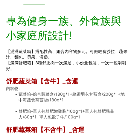
專為健身一族、外食族與
小家庭所設計!
【滿滿蔬菜箱】搭配性高、組合內容物多元。可做輕食沙拉、蔬果
汁、麵包、貝果、漢堡。
【滿滿舒肥箱】3種舒肥肉一次滿足，小份量包裝，一次一包剛剛
好。
舒肥蔬菜箱【含牛】_含運
內容物:
蔬菜箱-綜合蔬菜盒/180g*1+綠鑽羽衣甘藍盒/200g*1+地
中海蔬食萵苣袋/180g*1
舒肥箱-單人包舒肥嫩雞胸/100g*1+單人包舒肥豬菲
力/80g*1+單人包骰子牛/100g*1
舒肥蔬菜箱【不含牛】_含運