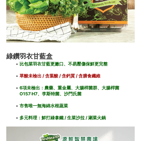
綠鑽羽衣甘藍盒
比包菜羽衣甘藍更嫩口、不易壓傷保鮮更完整
草酸未檢出 / 含葉酸 / 含鈣質 / 含膳食纖維
6項未檢出：農藥、重金屬、大腸桿菌群、大腸桿菌
O157:H7、李斯特菌、沙門氏菌
市售唯一無海綿水根蔬菜
多元料理：鮮打綠拿鐵 / 生菜沙拉 / 涮菜火鍋