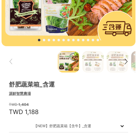
舒肥蔬菜箱_含運
源鮮智慧農場
1,404
1,188
【NEW】舒肥蔬菜箱【含牛】_含運