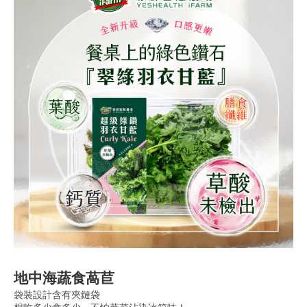
地中海蔬食萵苣
袋裝設計含有夾鏈袋