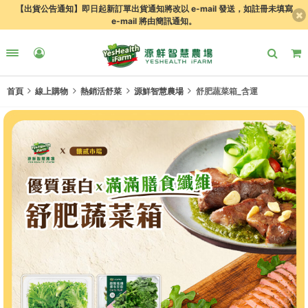
【出貨公告通知】即日起新訂單出貨通知將改以 e-mail 發送，如註冊未填寫
e-mail 將由簡訊通知。
首頁
線上購物
熱銷活舒菜
源鮮智慧農場
舒肥蔬菜箱_含運