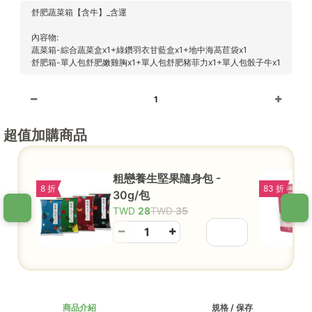
舒肥蔬菜箱【含牛】_含運
內容物:
蔬菜箱-綜合蔬菜盒x1+綠鑽羽衣甘藍盒x1+地中海萵苣袋x1
舒肥箱-單人包舒肥嫩雞胸x1+單人包舒肥豬菲力x1+單人包骰子牛x1
1
超值加購商品
粗戀養生堅果隨身包 -
8 折
83 折
30g/包
28
35
商品介紹
規格 / 保存