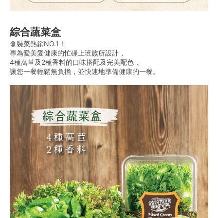
綜合蔬菜盒
盒裝菜熱銷NO.1！
專為愛美愛健康的忙碌上班族所設計，
4種萵苣及2種香料的口味搭配及完美配色，
讓您一餐輕鬆無負擔，並快速地準備健康的一餐。