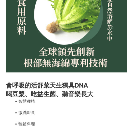
會呼吸的活舒菜天生獨具DNA
喝豆漿、吃益生菌、聽音樂長大
智慧種植
微洗即食
輕鬆料理