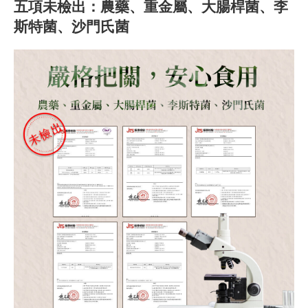
五項未檢出：農藥、重金屬、大腸桿菌、李
斯特菌、沙門氏菌