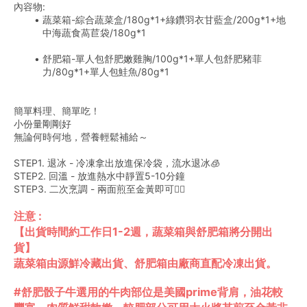
內容物:
蔬菜箱-綜合蔬菜盒/180g*1+綠鑽羽衣甘藍盒/200g*1+地
中海蔬食萵苣袋/180g*1
舒肥箱-單人包舒肥嫩雞胸/100g*1+單人包舒肥豬菲
力/80g*1+單人包鮭魚/80g*1
簡單料理、簡單吃！
小份量剛剛好
無論何時何地，營養輕鬆補給～
STEP1. 退冰 - 冷凍拿出放進保冷袋，流水退冰🧊
STEP2. 回溫 - 放進熱水中靜置5-10分鐘
STEP3. 二次烹調 - 兩面煎至金黃即可👌🏻
注意 :
【出貨時間約工作日1-2週，蔬菜箱與舒肥箱將分開出
貨】
蔬菜箱由源鮮冷藏出貨、舒肥箱由廠商直配冷凍出貨。
#舒肥骰子牛選用的牛肉部位是美國prime背肩，油花較