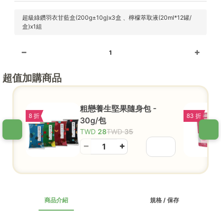
超級綠鑽羽衣甘藍盒(200g±10g)x3盒 、檸檬萃取液(20ml*12罐/
盒)x1組
1
超值加購商品
粗戀養生堅果隨身包 -
8 折
83 折
30g/包
28
35
商品介紹
規格 / 保存