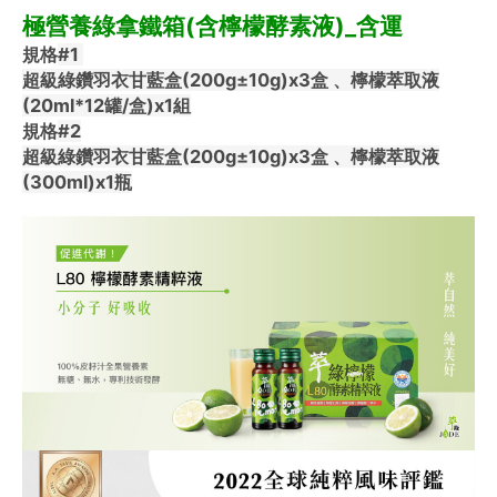
極營養綠拿鐵箱(含檸檬酵素液)_含運
規格
#1 
超級綠鑽羽衣甘藍盒(200g±10g)x3盒 、檸檬萃取液
(20ml*12罐/盒)x1組
規格
#2
超級綠鑽羽衣甘藍盒(200g±10g)x3盒 、檸檬萃取液
(300ml)x1瓶