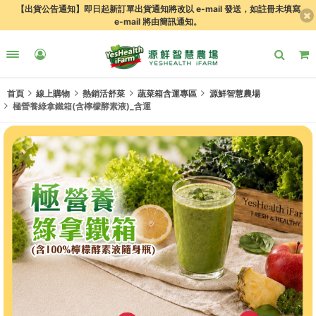
【出貨公告通知】即日起新訂單出貨通知將改以 e-mail 發送，如註冊未填寫
e-mail 將由簡訊通知。
首頁
線上購物
熱銷活舒菜
蔬菜箱含運專區
源鮮智慧農場
極營養綠拿鐵箱(含檸檬酵素液)_含運