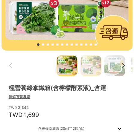
極營養綠拿鐵箱(含檸檬酵素液)_含運
源鮮智慧農場
2,344
1,699
含檸檬萃取液(20ml*12罐/盒)