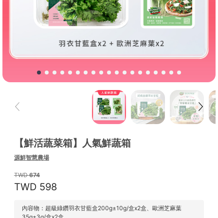
【鮮活蔬菜箱】人氣鮮蔬箱
源鮮智慧農場
674
598
內容物：超級綠鑽羽衣甘藍盒200g±10g/盒x2盒、歐洲芝麻葉
35g±3g/盒x2盒