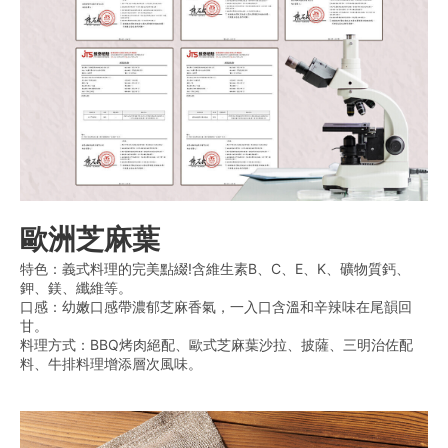
歐洲芝麻葉
特色：義式料理的完美點綴!含維生素B、C、E、K、礦物質鈣、
鉀、鎂、纖維等。
口感：幼嫩口感帶濃郁芝麻香氣，一入口含溫和辛辣味在尾韻回
甘。
料理方式：BBQ烤肉絕配、歐式芝麻葉沙拉、披薩、三明治佐配
料、牛排料理增添層次風味。