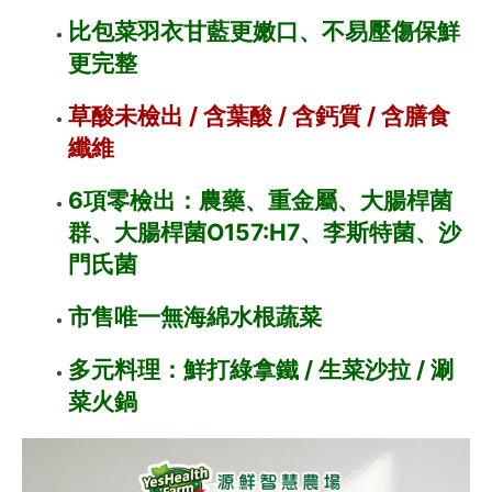
比包菜羽衣甘藍更嫩口、不易壓傷保鮮
更完整
草酸未檢出 / 含葉酸 / 含鈣質 / 含膳食
纖維
6項零檢出：農藥、重金屬、大腸桿菌
群、大腸桿菌O157:H7、李斯特菌、沙
門氏菌
市售唯一無海綿水根蔬菜
多元料理：鮮打綠拿鐵 / 生菜沙拉 / 涮
菜火鍋