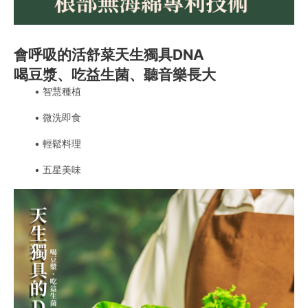
會呼吸的活舒菜天生獨具DNA
喝豆漿、吃益生菌、聽音樂長大
智慧種植
微洗即食
輕鬆料理
五星美味