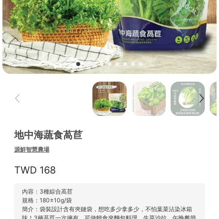
地中海蔬食萵苣
源鮮智慧農場
168
內容：3種綜合萵苣
規格：180±10g/袋
簡介：袋裝設計含有夾鏈袋，想吃多少拿多少，不怕葉菜沾染冰箱
味！3種萵苣一次擁有，可做輕食夾麵包料理、生菜沙拉、午晚餐簡