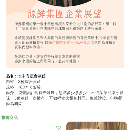
品名 : 地中海蔬食萵苣
內容：3種綜合萵苣
規格：180±10g/袋
簡介：袋裝設計含有夾鏈袋，想吃多少拿多少，不怕葉菜沾染冰箱
味！3種萵苣一次擁有，可做輕食夾麵包料理、生菜沙拉、午晚餐
簡易涮菜。
推薦商品