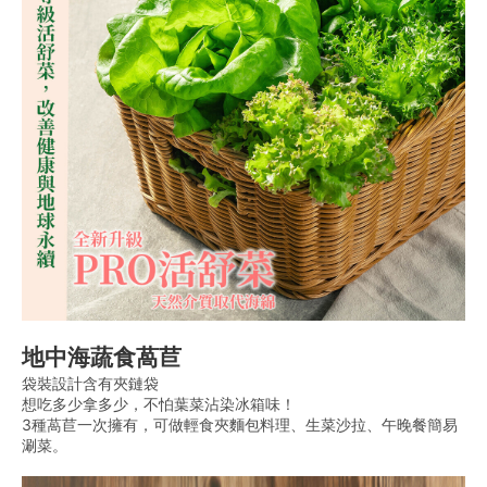
地中海蔬食萵苣
袋裝設計含有夾鏈袋
想吃多少拿多少，不怕葉菜沾染冰箱味！
3種萵苣一次擁有，可做輕食夾麵包料理、生菜沙拉、午晚餐簡易
涮菜。