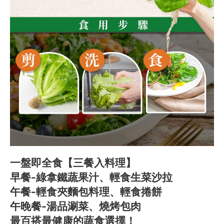
一盤即全食【三餐入料理】
早餐-綠拿鐵蔬果汁、輕食生菜沙拉
午餐-輕食夾麵包料理、輕食捲餅
午晚餐-湯品涮菜、燒烤包肉
最百搭最健康的蔬食選擇！