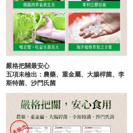
嚴格把關最安心
五項未檢出：農藥、重金屬、大腸桿菌、李
斯特菌、沙門氏菌