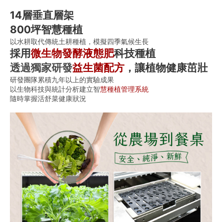
14層垂直層架
800坪智慧種植
以水耕取代傳統土耕種植，模擬四季氣候生長
採用
微生物發酵液態肥
科技種植
透過獨家研發
益生菌配方
，讓植物健康茁壯
研發團隊累積九年以上的實驗成果
以生物科技與統計分析建立智
慧種植管理系統
隨時掌握活舒菜健康狀況