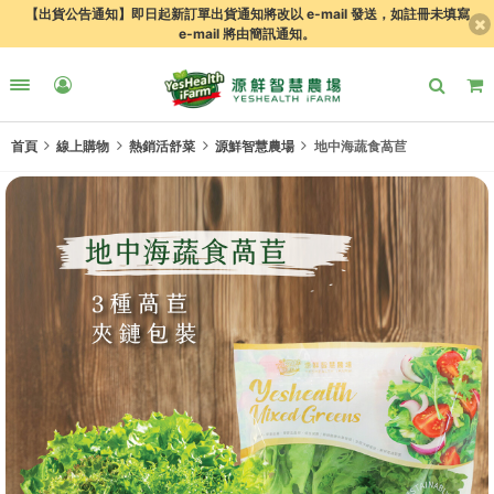
【出貨公告通知】即日起新訂單出貨通知將改以 e-mail 發送，如註冊未填寫
e-mail 將由簡訊通知。
首頁
線上購物
熱銷活舒菜
源鮮智慧農場
地中海蔬食萵苣