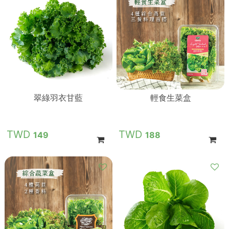
翠綠羽衣甘藍
輕食生菜盒
149
188