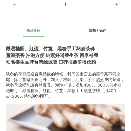
1
商品介紹
規格 / 保存
嚴選桂圓、紅棗、竹薑、黑糖手工熬煮茶磚
薑濃棗香 沖泡方便 純素好喝養生茶 四季補養
知名養生品牌台灣綠源寶 口碑推薦值得信賴
秋冬的季節最適合喝熱飲的時候，我們與市面上的薑母茶不同之
處，除了薑母黑糖之外，加入了桂圓、紅棗、手工熬煮成的茶磚，
秋冬季節喝能讓身體溫暖、沖泡方便，添加400㏄-500㏄熱水沖
泡即可。嚴選桂圓、紅棗、竹薑、黑糖手工熬煮茶磚，用400
㏄-500㏄熱水沖泡即可。