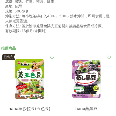
成份: 黑糖、竹薑、桂圓、紅棗
產地: 台灣
規格: 500g/盒
沖泡方法: 每小塊茶磚加入400㏄-500㏄熱水沖開，即可食用，慢
火熬煮更香濃。
保存方法: 置於陰涼處避免陽光直射開封後請盡速食用或冷藏。
有效期限: 18個月(未開封)
推薦商品
已售完
hana蒸沙拉豆(五色豆)
hana蒸黑豆