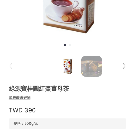
綠源寶桂圓紅棗薑母茶
源鮮嚴選好物
390
規格：500g/盒