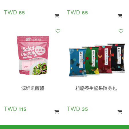
65
65
源鮮凱薩醬
粗戀養生堅果隨身包
115
35