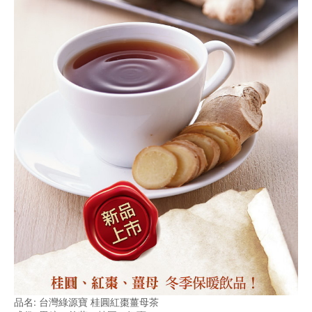
品名: 台灣綠源寶 桂圓紅棗薑母茶