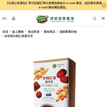
【出貨公告通知】即日起新訂單出貨通知將改以 e-mail 發送，如註冊未填寫
e-mail 將由簡訊通知。
首頁
線上購物
食品乾貨
素食商品
源鮮嚴選好物
綠源寶桂圓紅棗薑母茶