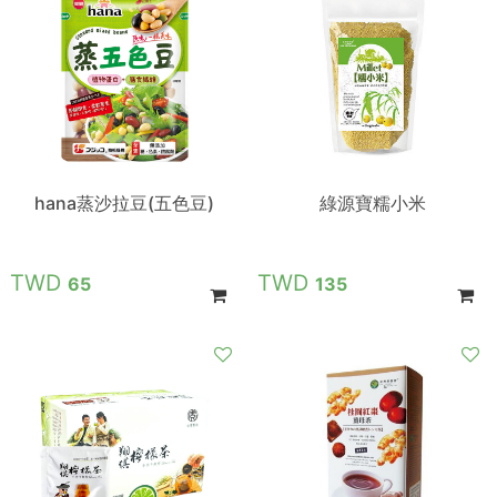
hana蒸沙拉豆(五色豆)
綠源寶糯小米
65
135