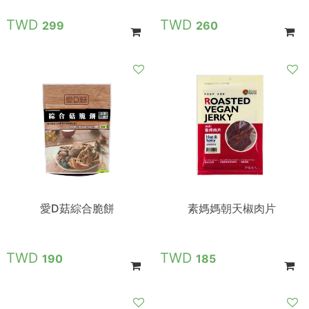
299
260
愛D菇綜合脆餅
素媽媽朝天椒肉片
190
185