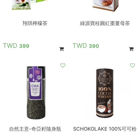
翔琪檸檬茶
綠源寶桂圓紅棗薑母茶
399
390
自然主意-奇亞籽隨身瓶
SCHOKOLAKE 100%可可粉