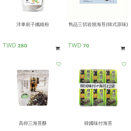
洋車前子纖維粉
雋品三切岩燒海苔(韓式原味)
280
70
高仰三海苔酥
韓國味付海苔