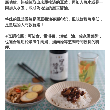
腐功效。熟成後取出未壓榨過的豆豉，再加入鹽水或是一
同加入水煮，即成為地道的黑豆醬油。
特殊的豆豉香氣是黑豆醬油專屬印記，風味鮮甜鹽度低，
是皇珵的入門款首選！
※烹調推薦：可沾食、當淋醬、燉煮、滷、佐汆燙菜餚，
也適合運用於燉煮牛肉湯、滷肉燥等烹調時間較長的料
理。