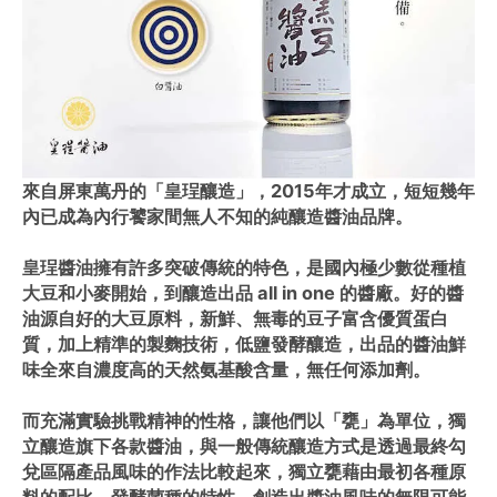
來自屏東萬丹的「皇珵釀造」，2015年才成立，短短幾年
內已成為內行饕家間無人不知的純釀造醬油品牌。
皇珵醬油擁有許多突破傳統的特色，是國內極少數從種植
大豆和小麥開始，到釀造出品 all in one 的醬廠。好的醬
油源自好的大豆原料，新鮮、無毒的豆子富含優質蛋白
質，加上精準的製麴技術，低鹽發酵釀造，出品的醬油鮮
味全來自濃度高的天然氨基酸含量，無任何添加劑。
而充滿實驗挑戰精神的性格，讓他們以「甕」為單位，獨
立釀造旗下各款醬油，與一般傳統釀造方式是透過最終勾
兌區隔產品風味的作法比較起來，獨立甕藉由最初各種原