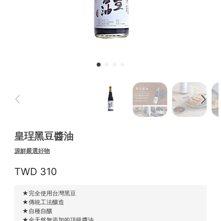
皇珵黑豆醬油
源鮮嚴選好物
310
★完全使用台灣黑豆
★傳統工法釀造
★自種自釀
★全天然無添加的頂級醬油