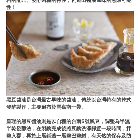
料的配比、發酵菌種的特性，創造出醬油風味的無限可能
性！
黑豆醬油是台灣最古早味的醬油，傳統以台灣特有的乾式
發酵製作，主要遍布於雲嘉南一帶。
皇珵的黑豆醬油則是以自種的台南5號黑豆，調整為半濕
半乾發酵法，在製麴完成後將豆麴洗淨靜置一段時間，拌
鹽入甕，再於上層鋪蓋一層鹽巴鹽封，有天然的保存及防