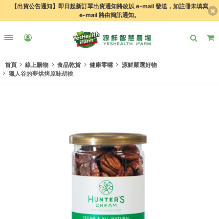
【出貨公告通知】即日起新訂單出貨通知將改以 e-mail 發送，如註冊未填寫
e-mail 將由簡訊通知。
首頁
線上購物
食品乾貨
健康零嘴
源鮮嚴選好物
獵人谷的夢烘烤原味胡桃