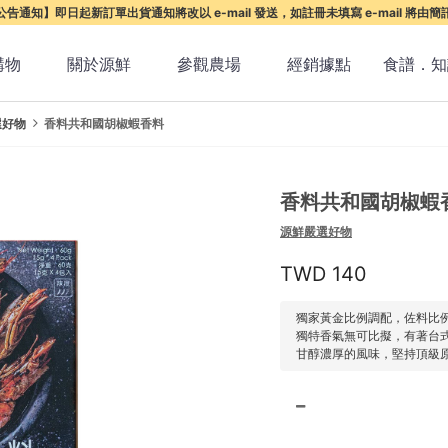
告通知】即日起新訂單出貨通知將改以 e-mail 發送，如註冊未填寫 e-mail 將由
購物
關於源鮮
參觀農場
經銷據點
食譜．知
選好物
香料共和國胡椒蝦香料
香料共和國胡椒蝦
源鮮嚴選好物
140
獨家黃金比例調配，佐料比
獨特香氣無可比擬，有著台
甘醇濃厚的風味，堅持頂級