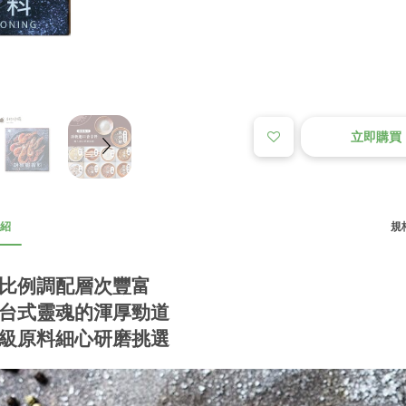
立即購買
紹
規格
比例調配層次豐富
台式靈魂的渾厚勁道
級原料細心研磨挑選