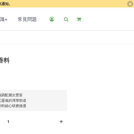
簡訊通知。
識+
常見問題
香料
例調配層次豐富
式靈魂的渾厚勁道
原料細心研磨挑選
1