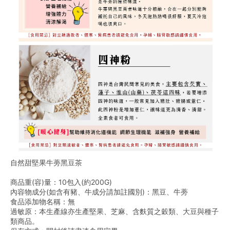
自然甜堅果牛蒡黑豆茶
商品重(容)量：10包入(約200G)
內容物成分(如含有豬、牛成分請加註國別)：黑豆、牛蒡
食品添加物名稱：無
過敏原：本生產線亦生產堅果、芝麻、含麩質之穀類、大豆與種子
類商品。