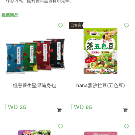
保存方式：開封後請盡速食用完畢。
推薦商品
已售完
粗戀養生堅果隨身包
hana蒸沙拉豆(五色豆)
35
65