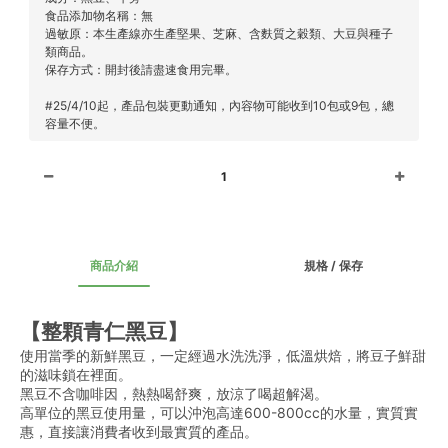
食品添加物名稱：無
過敏原：本生產線亦生產堅果、芝麻、含麩質之穀類、大豆與種子
類商品。
保存方式：開封後請盡速食用完畢。
#25/4/10起，產品包裝更動通知，內容物可能收到10包或9包，總
容量不便。
1
商品介紹
規格 / 保存
【整顆青仁黑豆】
使用當季的新鮮黑豆，一定經過水洗洗淨，低溫烘焙，將豆子鮮甜
的滋味鎖在裡面。
黑豆不含咖啡因，熱熱喝舒爽，放涼了喝超解渴。
高單位的黑豆使用量，可以沖泡高達600-800cc的水量，實質實
惠，直接讓消費者收到最實質的產品。