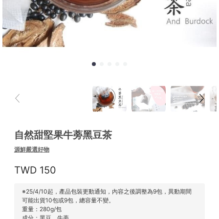
自然甜堅果牛蒡黑豆茶
源鮮嚴選好物
150
※25/4/10起，產品包裝更動通知，內容之後調整為9包，異動期間
可能出貨10包或9包，總容量不變。
重量：280g/包
成分：黑豆、牛蒡