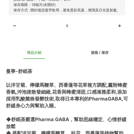
保存期限：18個月(未開封)
保存方式 : 開封後請盡早飲用，避免置於高溫，潮溼及日光直射處。
1
商品介紹
規格 / 保存
曼寧-舒眠茶
以洋甘菊、檸檬馬鞭草、西番蓮等花草複方調配,薰附蜂蜜
香氣,沖泡後散發細緻,花香與蜂蜜清甜,口感湊雅柔和,添加
採用乳酸菌株發酵技術,取得日本專利的PharmaGABA,可
舒緩身心力與幫助入睡。
◆舒眠茶嚴選Pharma GABA，幫助思緒穩定、心情舒緩
放鬆
◆ 搭配洋甘菊、檸檬馬鞭草 、桂花、西番蓮等植物幫助