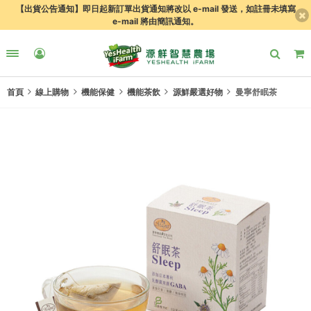
【出貨公告通知】即日起新訂單出貨通知將改以 e-mail 發送，如註冊未填寫
e-mail 將由簡訊通知。
首頁
線上購物
機能保健
機能茶飲
源鮮嚴選好物
曼寧舒眠茶