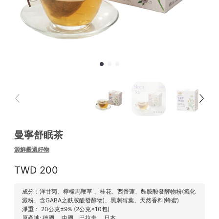
曼寧舒眠茶
源鮮嚴選好物
200
成分：洋甘菊、檸檬馬鞭草 、桂花、西番蓮、麩胺酸發酵物粉(氧化
澱粉、含GABA之麩胺酸發酵物)、黑刺莓葉、天然香料(蜂蜜)
淨重： 20公克±9% (2公克×10包)
原產地: 德國 、中國、巴拉圭 、日本