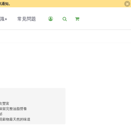
簡訊通知。
識+
常見問題
次豐富
保留完整油脂營養
郁
現穀物最天然的味道