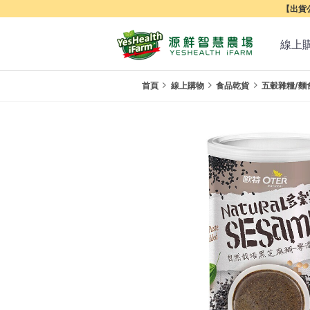
【出貨公
線上
首頁
線上購物
食品乾貨
五穀雜糧/麵