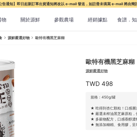
告通知】即日起新訂單出貨通知將改以 e-mail 發送，如註冊未填寫 e-mail 將由
購物
關於源鮮
參觀農場
經銷據點
食譜．知
食
源鮮嚴選好物
歐特有機黑芝麻糊
歐特有機黑芝麻糊
源鮮嚴選好物
498
規格：450g/罐
★ 吃得到杏仁顆粒！口感層
★ 嚴選未榨油黑芝麻原粒，
★ 多穀物配方，口感香醇濃
★ 無添加糊精、食用膠，呈