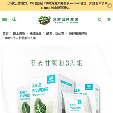
【出貨公告通知】即日起新訂單出貨通知將改以 e-mail 發送，如註冊未填寫
e-mail 將由簡訊通知。
首頁
線上購物
機能保健
酵素．益生菌
源鮮嚴選好物
100%羽衣甘藍粉3入組