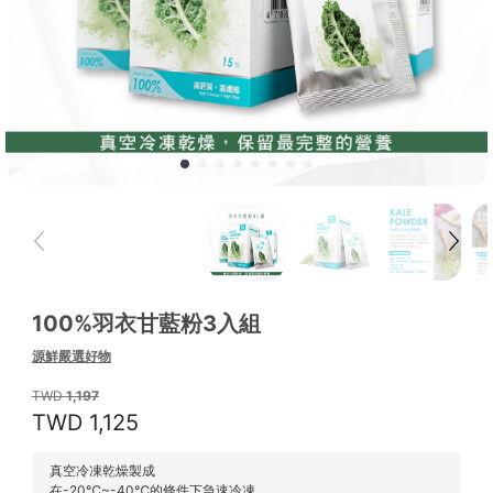
100%羽衣甘藍粉3入組
源鮮嚴選好物
1,197
1,125
真空冷凍乾燥製成
在-20℃~-40℃的條件下急速冷凍，