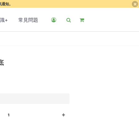
簡訊通知。
識+
常見問題
底
1