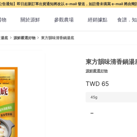
告通知】即日起新訂單出貨通知將改以 e-mail 發送，如註冊未填寫 e-mail 將由
購物
關於源鮮
參觀農場
經銷據點
食譜．知
、湯底
源鮮嚴選好物
東方韻味清香鍋湯底
東方韻味清香鍋湯
源鮮嚴選好物
65
45g