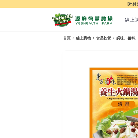
【出貨公
線上
首頁
線上購物
食品乾貨
調味、醬料