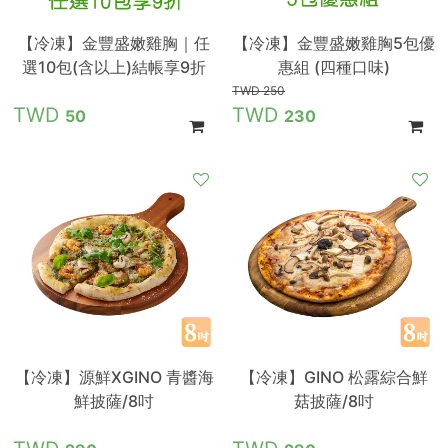
【冷凍】金豐盛嫩雞胸｜任
【冷凍】金豐盛嫩雞胸5包優
選10包(含以上)結帳享9折
惠組 (四種口味)
250
50
230
【冷凍】源鮮XGINO 青醬海
【冷凍】GINO 松露綜合鮮
鮮披薩/8吋
菇披薩/8吋