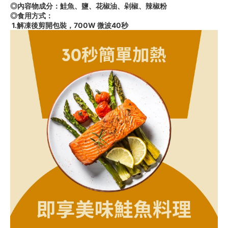
◎內容物成分：鮭魚、鹽、花椒油、剁椒、辣椒粉
◎食用方式：
 1.解凍後剪開包裝，700W 微波40秒