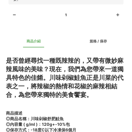
1
商品介紹
規格 / 保存
是否曾經尋找一種既辣辣的，又帶有微妙麻
辣風味的美味？現在，我們為您帶來一道獨
具特色的佳餚。川味剁椒鮭魚正是川菜的代
表之一，將辣椒的熱情和花椒的麻辣相結
合，為您帶來獨特的美食饗宴。
商品描述
◎商品名稱：川味剁椒舒肥鮭魚
◎內容量 ( g/ml )：120g+-10%包
◎保存方式：-18度C以下冷凍保6個月