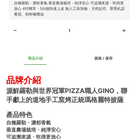
自種羅勒・濃郁香氣 垂直農場栽培・純淨安心 可追溯來源・吃得更
放心 4吋獨享・5分鐘快速上桌 無人工添加物：天然起司、聖馬札諾
番茄、初榨橄欖油
1
商品介紹
規格 / 保存
品牌介紹
源鮮羅勒與世界冠軍PIZZA職人GINO，聯
手獻上的道地手工窯烤正統瑪格麗特披薩
產品特色
自種羅勒・濃郁香氣
垂直農場栽培・純淨安心
可追溯來源・吃得更放心