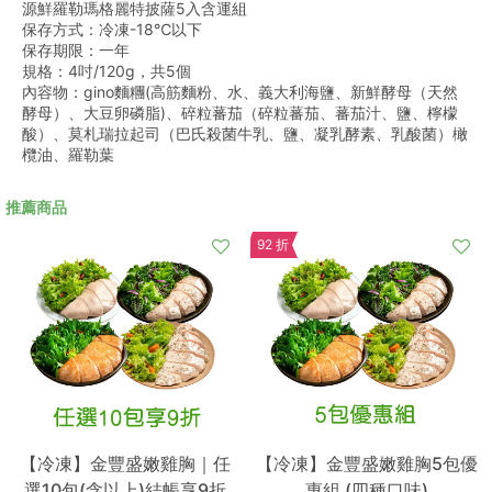
源鮮羅勒瑪格麗特披薩5入含運組
保存方式：冷凍-18℃以下
保存期限：一年
規格：4吋/120g，共5個
內容物：gino麵糰(高筋麵粉、水、義大利海鹽、新鮮酵母（天然
酵母）、大豆卵磷脂)、碎粒蕃茄（碎粒蕃茄、蕃茄汁、鹽、檸檬
酸）、莫札瑞拉起司（巴氏殺菌牛乳、鹽、凝乳酵素、乳酸菌）橄
欖油、羅勒葉
推薦商品
92 折
【冷凍】金豐盛嫩雞胸｜任
【冷凍】金豐盛嫩雞胸5包優
選10包(含以上)結帳享9折
惠組 (四種口味)