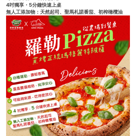
4吋獨享・5分鐘快速上桌
無人工添加物：天然起司、聖馬札諾番茄、初榨橄欖油