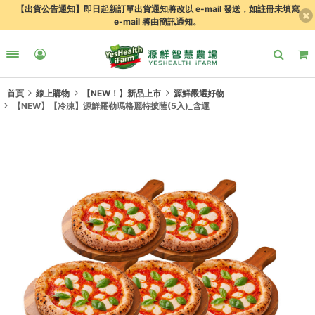
【出貨公告通知】即日起新訂單出貨通知將改以 e-mail 發送，如註冊未填寫
e-mail 將由簡訊通知。
首頁
線上購物
【NEW！】新品上市
源鮮嚴選好物
【NEW】【冷凍】源鮮羅勒瑪格麗特披薩(5入)_含運