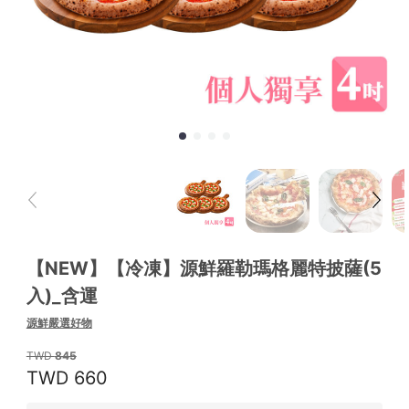
【NEW】【冷凍】源鮮羅勒瑪格麗特披薩(5
入)_含運
源鮮嚴選好物
845
660