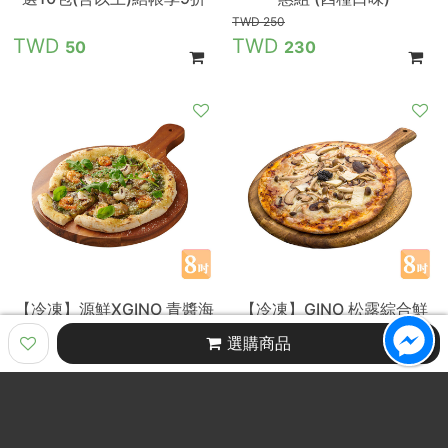
250
50
230
【冷凍】源鮮XGINO 青醬海
【冷凍】GINO 松露綜合鮮
鮮披薩/8吋
菇披薩/8吋
選購商品
290
290