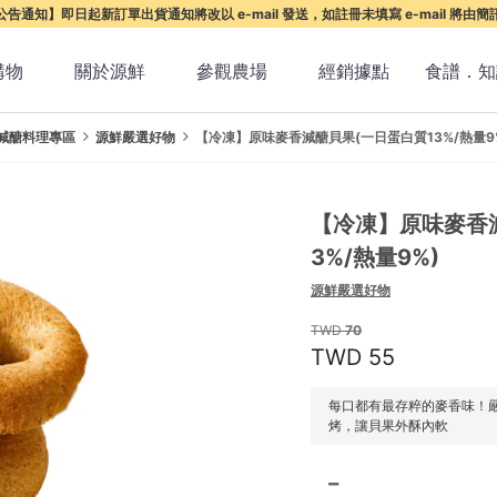
告通知】即日起新訂單出貨通知將改以 e-mail 發送，如註冊未填寫 e-mail 將由
購物
關於源鮮
參觀農場
經銷據點
食譜．知
減醣料理專區
源鮮嚴選好物
【冷凍】原味麥香減醣貝果(一日蛋白質13%/熱量9
【冷凍】原味麥香
3%/熱量9%)
源鮮嚴選好物
70
55
每口都有最存粹的麥香味！嚴
烤，讓貝果外酥內軟