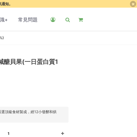
簡訊通知。
識+
常見問題
%)
減醣貝果(一日蛋白質1
選頂級食材製成，經12小發酵和烘
1