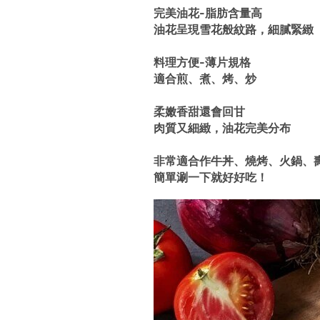
完美油花-脂肪含量高
油花呈現雪花般紋路，細膩緊緻
料理方便-薄片規格
適合煎、煮、烤、炒
柔嫩香甜還會回甘
肉質又細緻，油花完美分布
非常適合作牛丼、燒烤、火鍋、
簡單涮一下就好好吃！