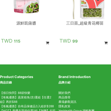
源鮮凱薩醬
三日苗_超級青花椰苗
115
99
Product Categories
Brand Introduction
商品目錄
品牌介紹
【假日快閃】88節快樂
關於我們
【爸氣優惠】蔬菜箱免(含)運組【任選2
商品搜尋
組】再折$88
農場參觀資訊
【爸氣優惠】自有品保健品3入組折$288
隱私政策
【HOT】青醬主題箱任選1組【加贈】起司
YesHealth Group
源鮮集團