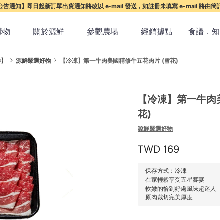
告通知】即日起新訂單出貨通知將改以 e-mail 發送，如註冊未填寫 e-mail 將由
購物
關於源鮮
參觀農場
經銷據點
食譜．知
鮮】
源鮮嚴選好物
【冷凍】第一牛肉美國精修牛五花肉片 (雪花)
【冷凍】第一牛肉美
花)
源鮮嚴選好物
169
保存方式：冷凍
在家輕鬆享受五星饗宴
軟嫩的恰到好處風味超迷人
原肉裁切完美厚度