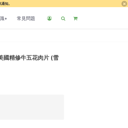
簡訊通知。
識+
常見問題
國精修牛五花肉片 (雪