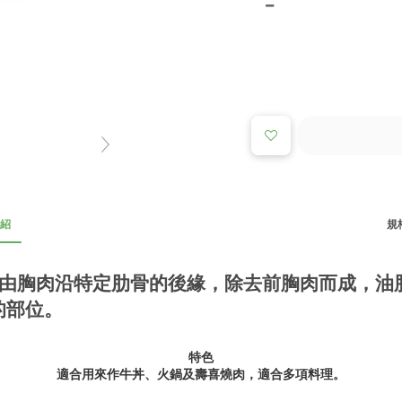
紹
規格
由胸肉沿特定肋骨的後緣，除去前胸肉而成，油脂
的部位。
特色
適合用來作牛丼、火鍋及壽喜燒肉，適合多項料理。