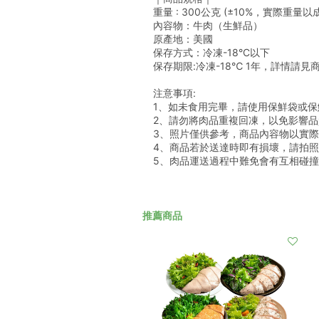
重量 : 300公克 (±10%，實際重量以
內容物：牛肉（生鮮品）
原產地：美國
保存方式：冷凍-18°C以下
保存期限:冷凍-18℃ 1年，詳情請見
注意事項:
1、如未食用完畢，請使用保鮮袋或保
2、請勿將肉品重複回凍，以免影響
3、照片僅供參考，商品內容物以實
4、商品若於送達時即有損壞，請拍
5、肉品運送過程中難免會有互相碰
推薦商品