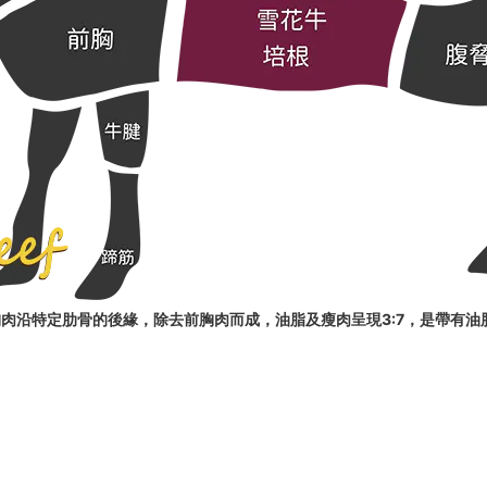
肉沿特定肋骨的後緣，除去前胸肉而成，油脂及瘦肉呈現3:7，是帶有油