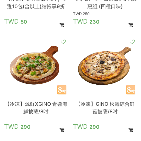
選10包(含以上)結帳享9折
惠組 (四種口味)
250
50
230
【冷凍】源鮮XGINO 青醬海
【冷凍】GINO 松露綜合鮮
鮮披薩/8吋
菇披薩/8吋
290
290