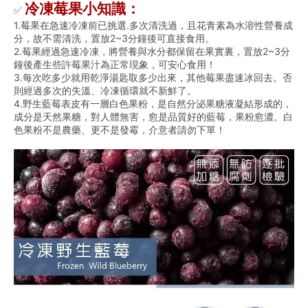
冷凍莓果小知識：
✅ 
1.莓果在急速冷凍前已挑選.多次清洗過，且花青素為水溶性營養成
分，故不需清洗，置放2~3分鐘後可直接食用。
2.莓果經過急速冷凍，將營養與水分都保留在果實裏，置放2~3分
鐘後產生些許莓果汁為正常現象，可安心食用！
3.每次吃多少就用乾淨湯匙取多少出來，其他莓果盡速冰回去。否
則經過多次的失溫、冷凍循環就不新鮮了。
4.野生藍莓表皮有一層白色果粉，是自然分泌果糖液凝結形成的，
成分是天然果糖，對人體無害，愈是品質好的藍莓，果粉愈濃。白
色果粉不是農藥、更不是發霉，介意者請勿下單！