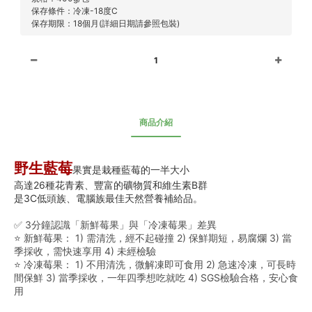
保存條件：冷凍-18度C
保存期限：18個月(詳細日期請參照包裝)
1
商品介紹
野生藍莓
果實是栽種藍莓的一半大小
高達26種花青素、豐富的礦物質和維生素B群
是3C低頭族、電腦族最佳天然營養補給品。
✅ 3分鐘認識「新鮮莓果」與「冷凍莓果」差異
⭐ 新鮮莓果： 1) 需清洗，經不起碰撞 2) 保鮮期短，易腐爛 3) 當
季採收，需快速享用 4) 未經檢驗
⭐ 冷凍莓果： 1) 不用清洗，微解凍即可食用 2) 急速冷凍，可長時
間保鮮 3) 當季採收，一年四季想吃就吃 4) SGS檢驗合格，安心食
用