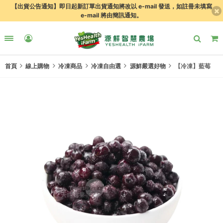
【出貨公告通知】即日起新訂單出貨通知將改以 e-mail 發送，如註冊未填寫
e-mail 將由簡訊通知。
首頁
線上購物
冷凍商品
冷凍自由選
源鮮嚴選好物
【冷凍】藍莓