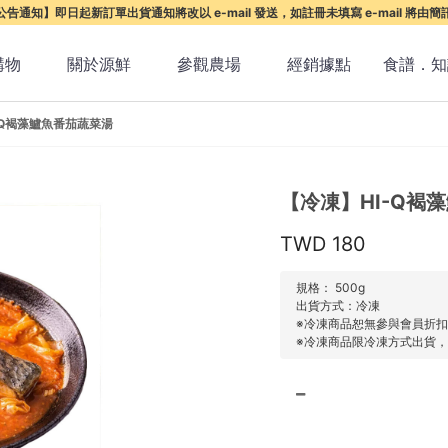
告通知】即日起新訂單出貨通知將改以 e-mail 發送，如註冊未填寫 e-mail 將由
購物
關於源鮮
參觀農場
經銷據點
食譜．知
-Q褐藻鱸魚番茄蔬菜湯
【冷凍】HI-Q褐
180
規格： 500g
出貨方式：冷凍
※冷凍商品恕無參與會員折
※冷凍商品限冷凍方式出貨，運