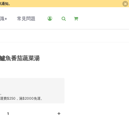
簡訊通知。
識+
常見問題
藻鱸魚番茄蔬菜湯
扣。
費$250，滿$2000免運。
1