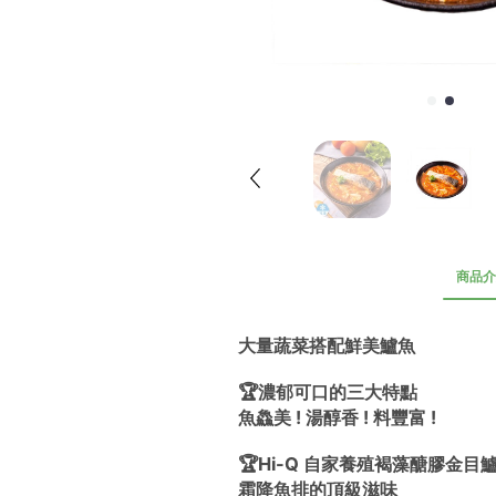
商品介
大量蔬菜搭配鮮美鱸魚
🏆濃郁可口的三大特點
魚鱻美 ! 湯醇香 ! 料豐富 ! 
🏆Hi-Q 自家養殖褐藻醣膠金目
霜降魚排的頂級滋味