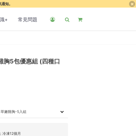
簡訊通知。
識+
常見問題
胸5包優惠組 (四種口
草嫩雞胸-5入組
；冷凍12個月