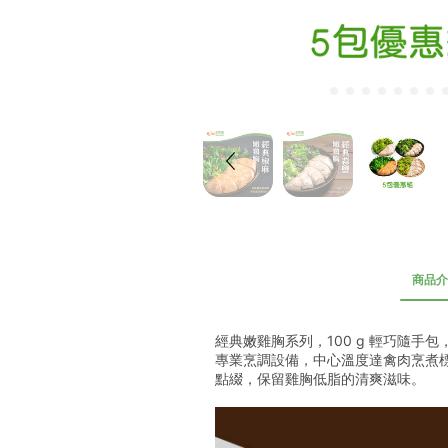
商品介
經典嫩雞胸系列，100 g 輕巧隨手包
專業烹調設備，中心溫度達禽肉烹煮標
點綴，保留雞胸低脂的清爽滋味。