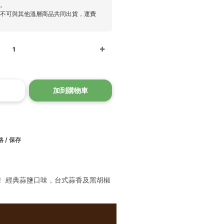
扣。
，不可與其他溫層商品共同出貨，運費
1
加到購物車
 / 保存
！ 經典蒜鹽口味，台式蒜香及黑胡椒