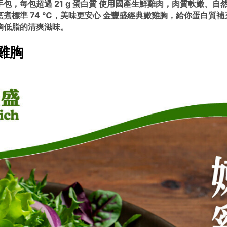
隨手包，每包超過 21 g 蛋白質 使用國產生鮮雞肉，肉質軟嫩、自
煮標準 74 ℃，美味更安心 金豐盛經典嫩雞胸，給你蛋白質補
胸低脂的清爽滋味。
雞胸