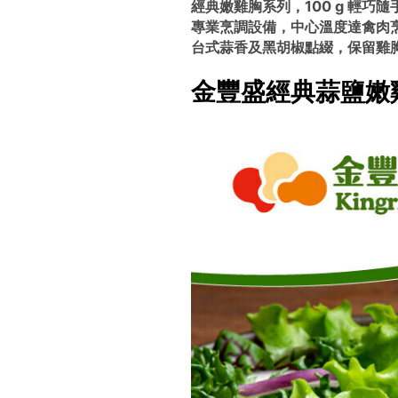
經典嫩雞胸系列，100 g 輕巧
專業烹調設備，中心溫度達禽肉烹
台式蒜香及黑胡椒點綴，保留雞
金豐盛經典蒜鹽嫩