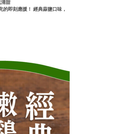
然清甜
充的即刻應援！ 經典蒜鹽口味，