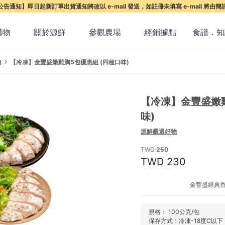
告通知】即日起新訂單出貨通知將改以 e-mail 發送，如註冊未填寫 e-mail 將由
購物
關於源鮮
參觀農場
經銷據點
食譜．知
物
【冷凍】金豐盛嫩雞胸5包優惠組 (四種口味)
【冷凍】金豐盛嫩雞
味)
源鮮嚴選好物
250
230
金豐盛經典香
規格： 100公克/包
保存方式：冷凍-18度C以下