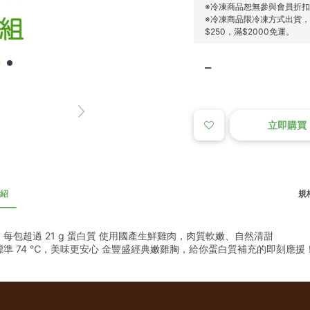
※冷凍商品恕無參與會員折
※冷凍商品限冷凍方式出貨
$250，滿$2000免運。
立即購買
紹
規格
，每包超過 21 g 蛋白質 使用國產生鮮雞肉，肉質軟嫩、自然清甜
準 74 ℃，美味更安心 金豐盛經典嫩雞胸，給你蛋白質補充的即刻應援