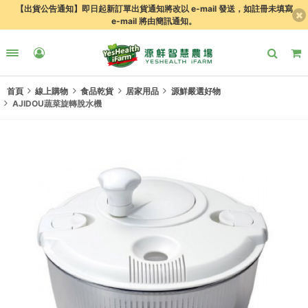
【出貨公告通知】即日起新訂單出貨通知將改以 e-mail 發送，如註冊未填寫
e-mail 將由簡訊通知。
首頁
線上購物
食品乾貨
居家用品
源鮮嚴選好物
AJIDOU蔬菜旋轉脫水機