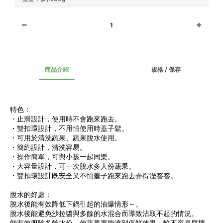
1
商品介紹
規格 / 保存
特色：
・止滑設計，使用時不會跑來跑去。
・雙扣環設計，不用怕使用時蓋子鬆。
・可用於清洗蔬果、蔬果脫水使用。
・簡約設計，清洗容易。
・操作簡單，可與小孩一起同樂。
・大容量設計，可一次脫水多人份蔬果。
・雙扣環設計既安全又不怕蓋子跑來跑去弄得溼答答。
脫水的好處：
脫水後能有效降低下鍋引起的油爆情形～。
脫水後能避免沙拉醬與多餘的水混合而導致沾取不起的情況。
能有效瀝除多餘水份，使蔬果更能達到保鮮效果，較不容易腐壞。