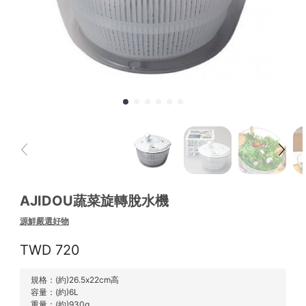
AJIDOU蔬菜旋轉脫水機
源鮮嚴選好物
720
規格：(約)26.5x22cm高
容量：(約)6L
重量：(約)930g