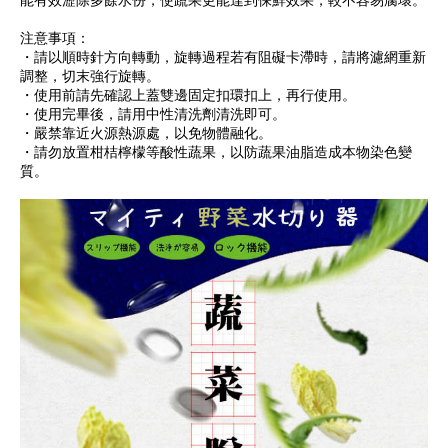
注意事項：
・請以順時針方向轉動，旋轉過程若有阻礙卡滯時，請將濾網重新
調整，切末強行旋轉。
・使用前請先確認上蓋雙邊固定扣環扣上，再行使用。
・使用完畢後，請用中性清洗劑清洗即可。
・嚴禁靠近火源熱源處，以免物體融化。
・請勿放置柑桔檸檬等酸性蔬果，以防蔬果油脂造成本物染色變
質。