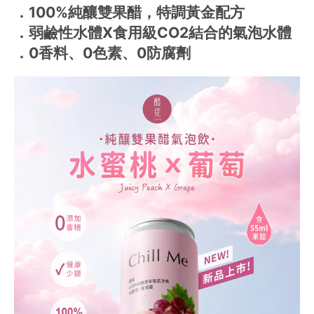
．100%純釀雙果醋，特調黃金配方
．弱鹼性水體X食用級CO2結合的氣泡水體
．0香料、0色素、0防腐劑