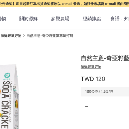
告通知】即日起新訂單出貨通知將改以 e-mail 發送，如註冊未填寫 e-mail 將由
購物
關於源鮮
參觀農場
經銷據點
食譜．知
源鮮嚴選好物
自然主意-奇亞籽藍藻蔥蘇打餅
自然主意-奇亞籽
源鮮嚴選好物
120
180公克±4.5%/包