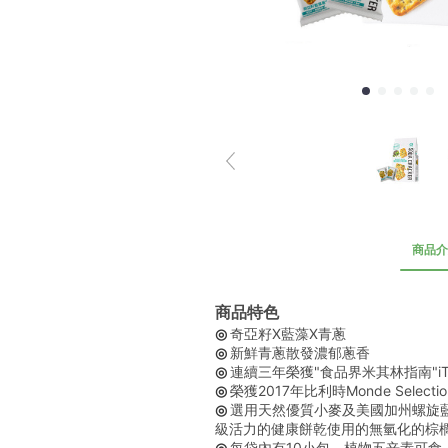
商品介
商品特色
◎ 
奇亞籽X藍藻X青蔥
◎ 
新鮮青蔥散發濃郁蔥香
◎ 
連續三年榮獲"食品界米其林指南"iT
◎ 
榮獲2017年比利時Monde Select
◎ 
選用天然優質小麥及美國加州螺旋
級活力的健康餅乾使用的無氫化的棕櫚
◎ 
每袋內有10小包，植物五辛素可食