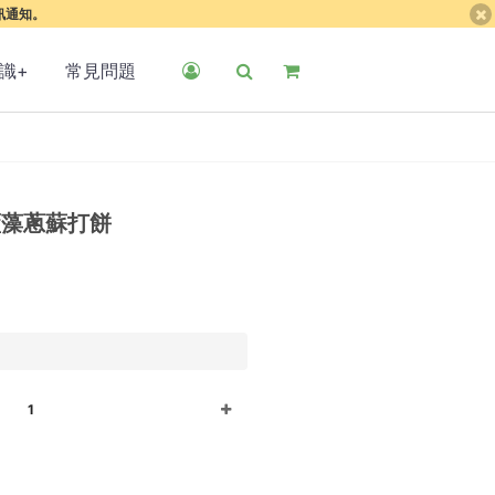
簡訊通知。
識+
常見問題
藍藻蔥蘇打餅
1