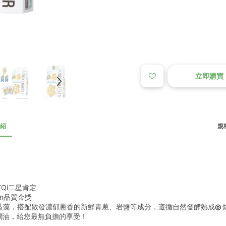
立即購買
紹
規格
Qi二星肯定
ion品質金獎
藍藻，搭配散發濃郁蔥香的新鮮青蔥、岩鹽等成分，遵循自然發酵熟成
◎ 
油，給您最無負擔的享受 !