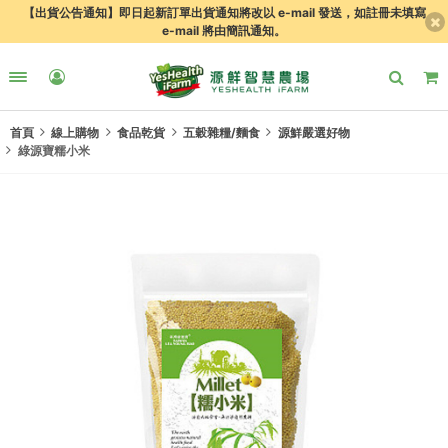
【出貨公告通知】即日起新訂單出貨通知將改以 e-mail 發送，如註冊未填寫
e-mail 將由簡訊通知。
首頁
線上購物
食品乾貨
五穀雜糧/麵食
源鮮嚴選好物
綠源寶糯小米