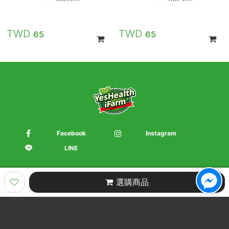
65
65
Facebook
Instagram
LINE
選購商品
Product Categories
商品目錄
Brand Introduction