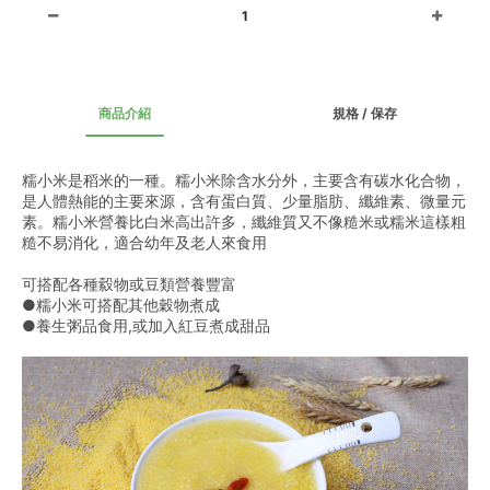
1
商品介紹
規格 / 保存
糯小米是稻米的一種。糯小米除含水分外，主要含有碳水化合物，
是人體熱能的主要來源，含有蛋白質、少量脂肪、纖維素、微量元
素。糯小米營養比白米高出許多，纖維質又不像糙米或糯米這樣粗
糙不易消化，適合幼年及老人來食用
可搭配各種縠物或豆類營養豐富
●糯小米可搭配其他穀物煮成
●養生粥品食用,或加入紅豆煮成甜品