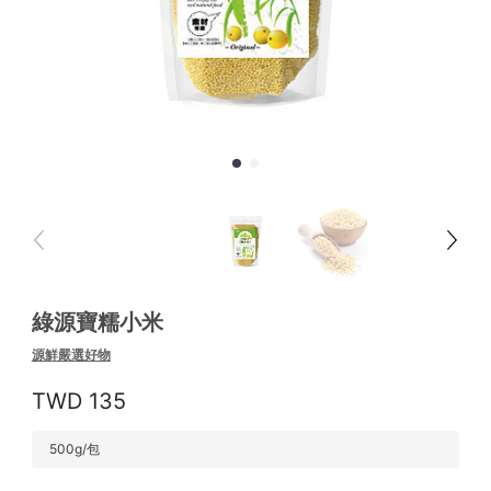
綠源寶糯小米
源鮮嚴選好物
135
500g/包