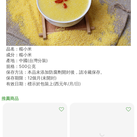
品名：
糯小米
成分：
糯小米
產地
：
中國(台灣分裝)
規格
：
500公克
保存方法
：
本品未添加防腐劑開封後，請冷藏保存。
保存期限
：
12個月(未開封)
有效日期
：
標示於包裝上(西元年/月/日)
推薦商品