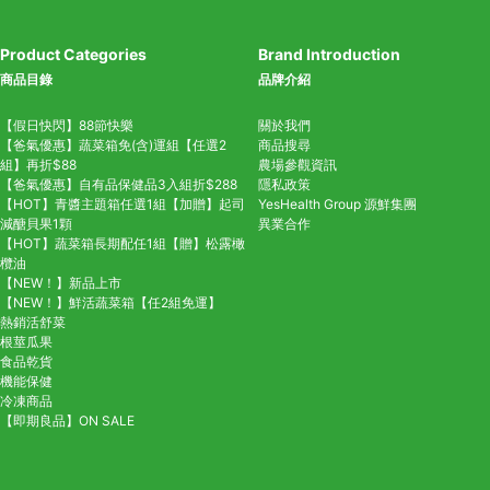
Product Categories
Brand Introduction
商品目錄
品牌介紹
【假日快閃】88節快樂
關於我們
【爸氣優惠】蔬菜箱免(含)運組【任選2
商品搜尋
組】再折$88
農場參觀資訊
【爸氣優惠】自有品保健品3入組折$288
隱私政策
【HOT】青醬主題箱任選1組【加贈】起司
YesHealth Group
源鮮集團
減醣貝果1顆
異業合作
【HOT】蔬菜箱長期配任1組【贈】松露橄
欖油
【NEW！】新品上市
【NEW！】鮮活蔬菜箱【任2組免運】
熱銷活舒菜
根莖瓜果
食品乾貨
機能保健
冷凍商品
【即期良品】ON SALE