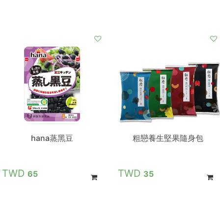
hana蒸黑豆
粗戀養生堅果隨身包
65
35