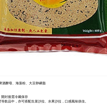
啤酒酵母、海藻粉、大豆卵磷脂
，開封後需冷藏保存
漿等飲品中，亦可搭配生菜沙拉、水果沙拉，口感風味俱佳。