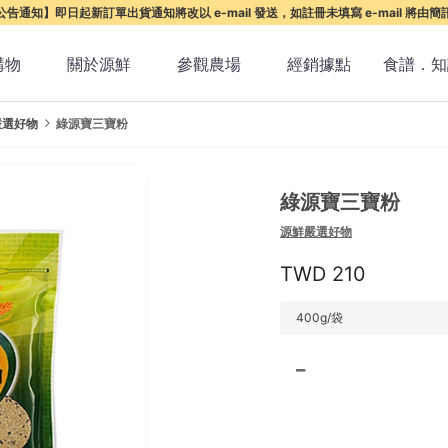
告通知】即日起新訂單出貨通知將改以 e-mail 發送，如註冊未填寫 e-mail 將由
購物
關於源鮮
參觀農場
經銷據點
食譜．知
嚴選好物
綠源寶三寶粉
綠源寶三寶粉
源鮮嚴選好物
210
400g/袋