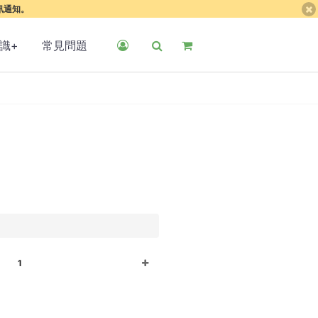
簡訊通知。
識+
常見問題
1