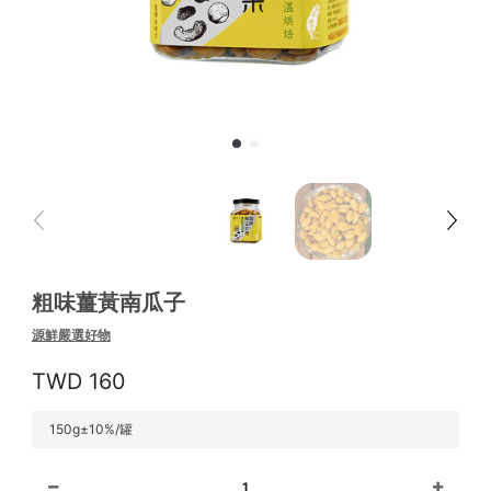
粗味薑黃南瓜子
源鮮嚴選好物
160
150g±10%/罐
1