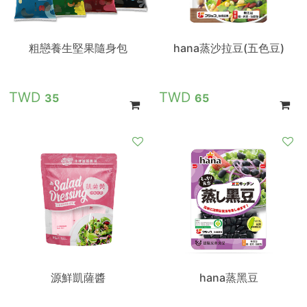
粗戀養生堅果隨身包
hana蒸沙拉豆(五色豆)
35
65
源鮮凱薩醬
hana蒸黑豆