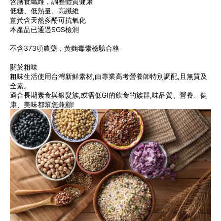
含膳食纖維，調整體質健康
低糖、低熱量、高纖維
薑黃含天然多酚可抗氧化
本產品已通過SGS檢測
不含373項農藥，黃麴毒素檢驗合格
關於粗味
粗味生活使用台灣新鮮素材,由專業高考營養師特別調配,且無質及
全素。
適合長期素食與銀髮族,或需低GI的飲食的族群,味品質、營養、健
康、美味都幫您兼顧!