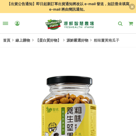
【出貨公告通知】即日起新訂單出貨通知將改以 e-mail 發送，如註冊未填寫
e-mail 將由簡訊通知。
首頁
線上購物
【蛋白質好物】
源鮮嚴選好物
粗味薑黃南瓜子