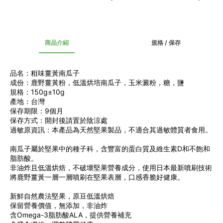
商品介紹
規格 / 保存
品名：粗味薑黃南瓜子
成份：鹿野薑黃粉，低溫烘培南瓜子，玉米澱粉，糖，鹽
規格：150g±10g
產地：台灣
保存期限：9個月
保存方式：開封後請置於陰涼處
過敏原資訊：本產品為天然堅果製品，不適合其過敏體質者食用。
南瓜子屬於堅果中的種子科，含豐富的蛋白質及維生素D和不飽和
脂肪酸。
非油炸且低溫烘焙，不破壞堅果營養成分，使用日本最新噴刷技術
將鹿野薑黃一層一層噴刷在堅果表層，口感香脆好健康。
新鮮自然農法堅果，原豆低溫烘焙
保留營養價值，無添加，非油炸
含Omega-3脂肪酸ALA，提供營養補充