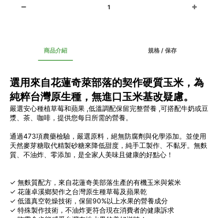
1
商品介紹
規格 / 保存
選用來自花蓮奇萊部落的契作硬質玉米，為
純粹台灣原生種，無進口玉米基改疑慮。
嚴選安心種植草莓和蘋果 ,低溫調配保留完整營養 ,可搭配牛奶或豆
漿、茶、咖啡，提供您每日所需的營養。
通過473項農藥檢驗，嚴選原料，絕無防腐劑與化學添加。並使用
天然麥芽糖取代精製砂糖來降低甜度，純手工製作、不黏牙。無麩
質、不油炸、零添加，是全家人美味且健康的好點心！
✓ 無麩質配方，來自花蓮奇美部落生產的有機玉米與紫米
✓ 花蓮卓溪鄉契作之台灣原生種草莓及蘋果乾
✓ 低溫真空乾燥技術，保留90%以上水果的營養成分
✓ 特殊製作技術，不油炸更符合現在消費者的健康訴求