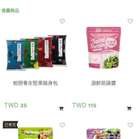
推薦商品
粗戀養生堅果隨身包
源鮮凱薩醬
35
115
已售完