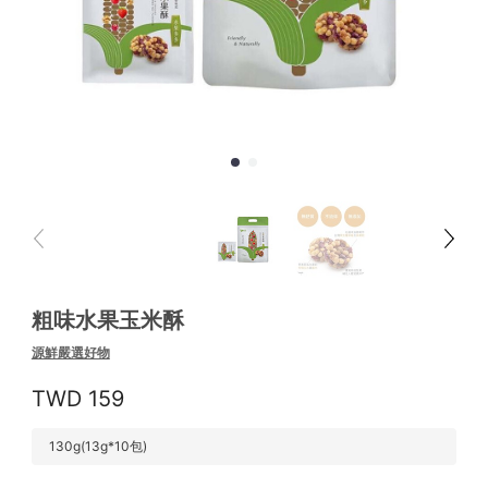
粗味水果玉米酥
源鮮嚴選好物
159
130g(13g*10包)