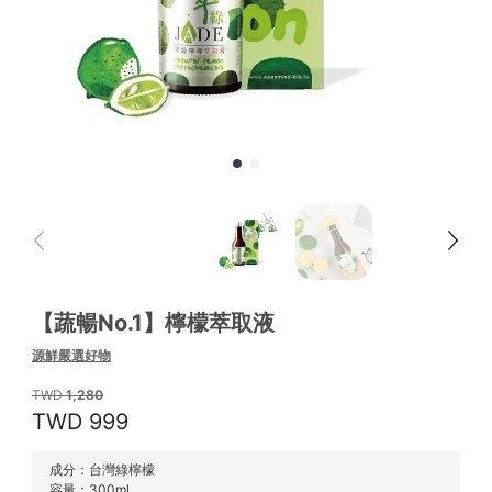
【蔬暢No.1】檸檬萃取液
源鮮嚴選好物
1,280
999
成分：台灣綠檸檬
容量：300ml