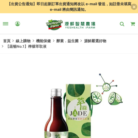
【出貨公告通知】即日起新訂單出貨通知將改以 e-mail 發送，如註冊未填寫
e-mail 將由簡訊通知。
首頁
線上購物
機能保健
酵素．益生菌
源鮮嚴選好物
【蔬暢No.1】檸檬萃取液