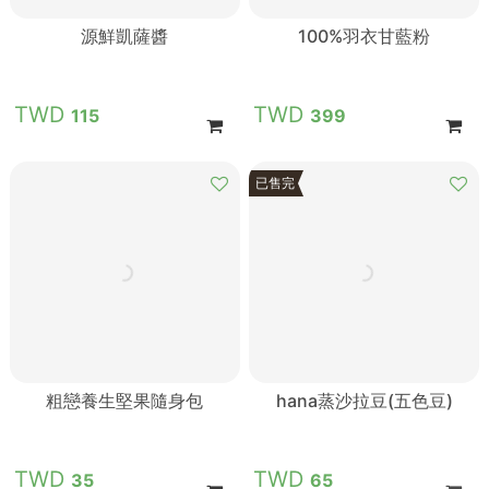
源鮮凱薩醬
100%羽衣甘藍粉
115
399
已售完
粗戀養生堅果隨身包
hana蒸沙拉豆(五色豆)
35
65