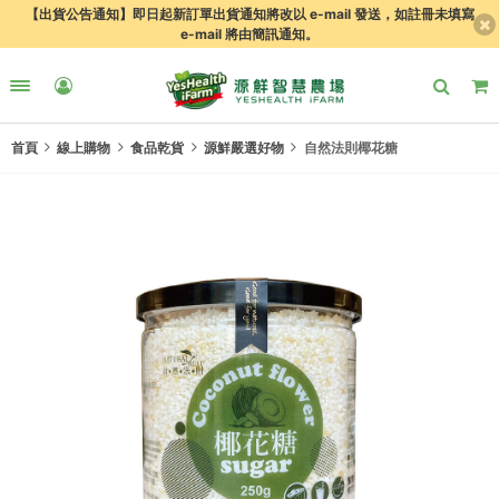
【出貨公告通知】即日起新訂單出貨通知將改以 e-mail 發送，如註冊未填寫
e-mail 將由簡訊通知。
首頁
線上購物
食品乾貨
源鮮嚴選好物
自然法則椰花糖