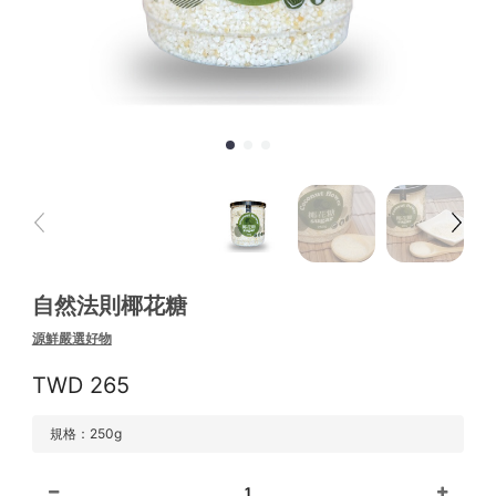
自然法則椰花糖
源鮮嚴選好物
265
規格：250g
1