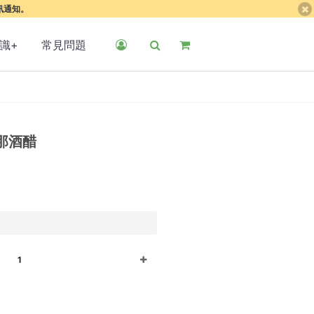
簡訊通知。
識+
常見問題
那酒醋
1