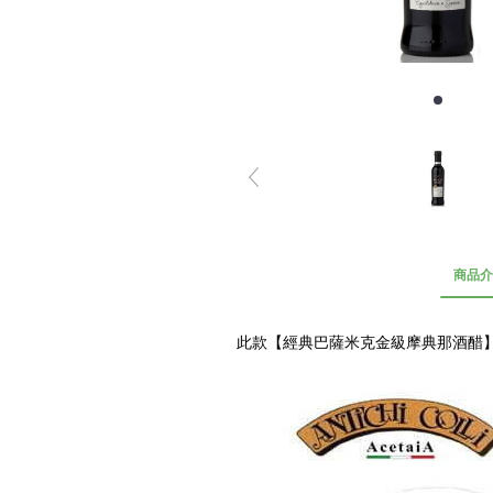
商品介
此款【經典巴薩米克金級摩典那酒醋