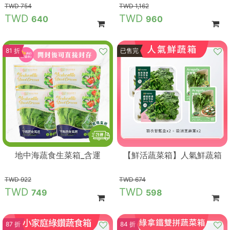
754
1,162
640
960
81 折
89 折
已售完
地中海蔬食生菜箱_含運
【鮮活蔬菜箱】人氣鮮蔬箱
922
674
749
598
87 折
84 折