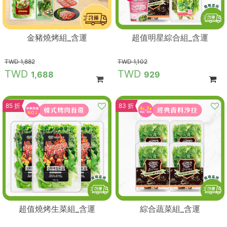
金豬燒烤組_含運
超值明星綜合組_含運
1,882
1,102
1,688
929
85 折
83 折
超值燒烤生菜組_含運
綜合蔬菜組_含運