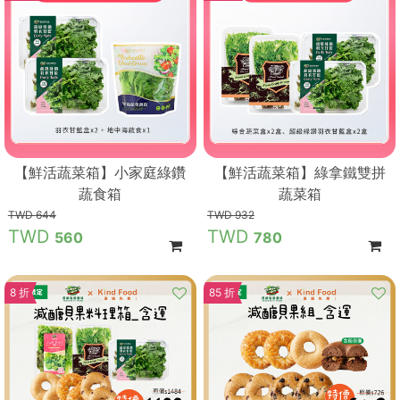
【鮮活蔬菜箱】小家庭綠鑽
【鮮活蔬菜箱】綠拿鐵雙拼
蔬食箱
蔬菜箱
644
932
560
780
8 折
85 折