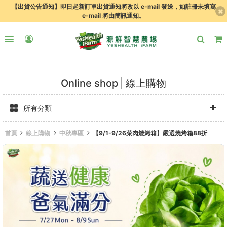
【出貨公告通知】即日起新訂單出貨通知將改以 e-mail 發送，如註冊未填寫
e-mail 將由簡訊通知。
Online shop
線上購物
所有分類
首頁
線上購物
中秋專區
【9/1-9/26菜肉燒烤箱】嚴選燒烤箱88折