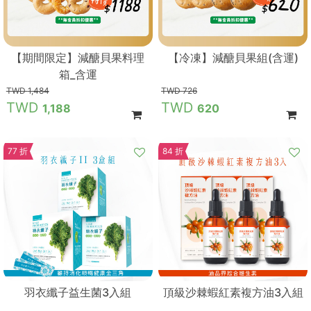
【期間限定】減醣貝果料理
【冷凍】減醣貝果組(含運)
箱_含運
1,484
726
1,188
620
77 折
84 折
羽衣纖子益生菌3入組
頂級沙棘蝦紅素複方油3入組