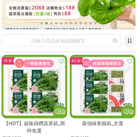
74 折
83 折
【HOT】超級綠鑽蔬菜箱_限
最強綠拿鐵箱_含運
時免運