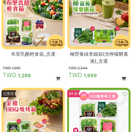
布里乳酪輕食箱_含運
極營養綠拿鐵箱(含檸檬酵素
液)_含運
1,560
2,344
1,288
1,699
9 折
已售完
84 折