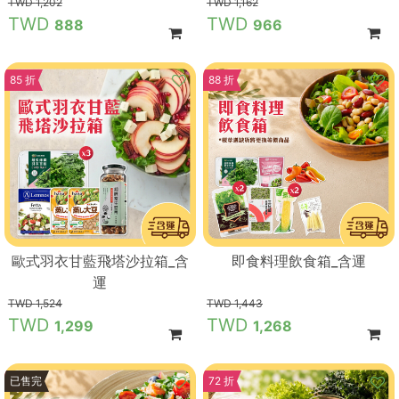
1,202
1,162
888
966
85 折
88 折
歐式羽衣甘藍飛塔沙拉箱_含
即食料理飲食箱_含運
運
1,524
1,443
1,299
1,268
83 折
已售完
72 折