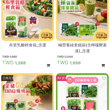
布里乳酪輕食箱_含運
極營養綠拿鐵箱(含檸檬酵素
液)_含運
1,560
2,344
1,288
1,699
9 折
已售完
84 折