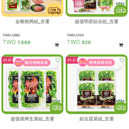
金豬燒烤組_含運
超值明星綜合組_含運
1,882
1,102
1,688
929
85 折
83 折
超值燒烤生菜組_含運
綜合蔬菜組_含運