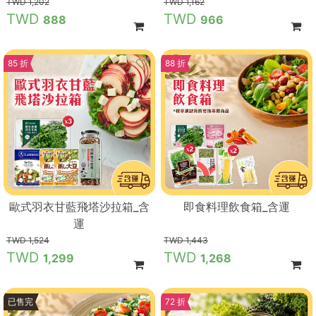
1,202
1,162
888
966
85 折
88 折
歐式羽衣甘藍飛塔沙拉箱_含
即食料理飲食箱_含運
運
1,524
1,443
1,299
1,268
83 折
已售完
72 折