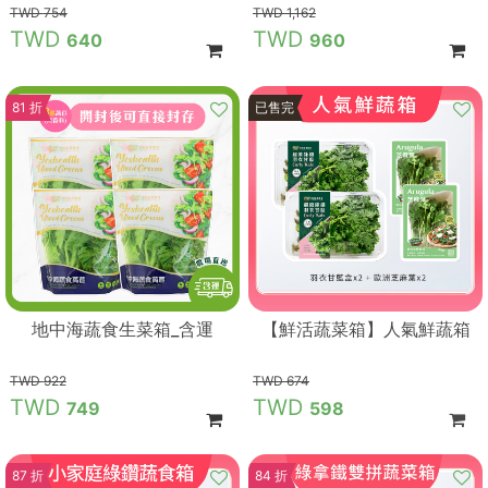
754
1,162
640
960
81 折
89 折
已售完
地中海蔬食生菜箱_含運
【鮮活蔬菜箱】人氣鮮蔬箱
922
674
749
598
87 折
84 折