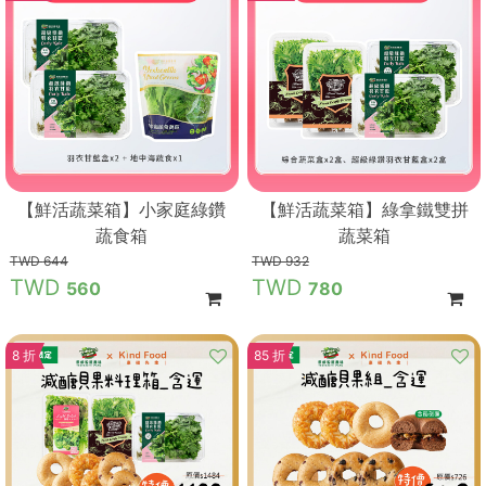
【鮮活蔬菜箱】小家庭綠鑽
【鮮活蔬菜箱】綠拿鐵雙拼
蔬食箱
蔬菜箱
644
932
560
780
8 折
85 折