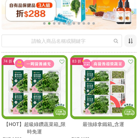
74 折
83 折
【HOT】超級綠鑽蔬菜箱_限
最強綠拿鐵箱_含運
時免運