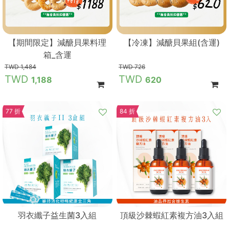
【期間限定】減醣貝果料理
【冷凍】減醣貝果組(含運)
箱_含運
1,484
726
1,188
620
77 折
84 折
羽衣纖子益生菌3入組
頂級沙棘蝦紅素複方油3入組