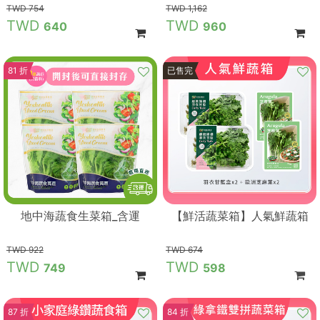
754
1,162
640
960
81 折
89 折
已售完
地中海蔬食生菜箱_含運
【鮮活蔬菜箱】人氣鮮蔬箱
922
674
749
598
87 折
84 折