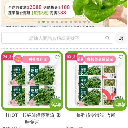
74 折
83 折
【HOT】超級綠鑽蔬菜箱_限
最強綠拿鐵箱_含運
時免運