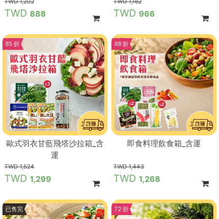
1,202
1,162
888
966
85 折
88 折
歐式羽衣甘藍飛塔沙拉箱_含
即食料理飲食箱_含運
運
1,524
1,443
1,299
1,268
83 折
已售完
72 折