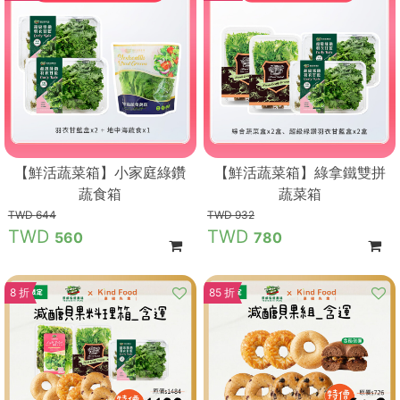
【鮮活蔬菜箱】小家庭綠鑽
【鮮活蔬菜箱】綠拿鐵雙拼
蔬食箱
蔬菜箱
644
932
560
780
8 折
85 折