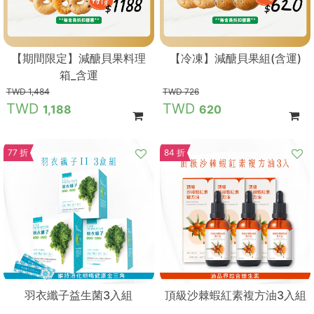
【期間限定】減醣貝果料理
【冷凍】減醣貝果組(含運)
箱_含運
1,484
726
1,188
620
77 折
84 折
羽衣纖子益生菌3入組
頂級沙棘蝦紅素複方油3入組