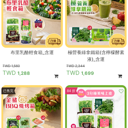
布里乳酪輕食箱_含運
極營養綠拿鐵箱(含檸檬酵素
液)_含運
1,560
2,344
1,288
1,699
9 折
已售完
84 折