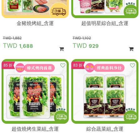
金豬燒烤組_含運
超值明星綜合組_含運
1,882
1,102
1,688
929
85 折
83 折
超值燒烤生菜組_含運
綜合蔬菜組_含運