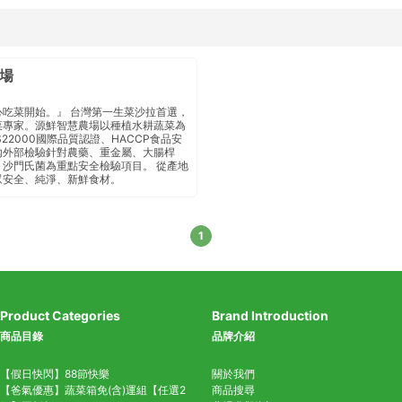
場
心吃菜開始。』 台灣第一生菜沙拉首選，
菜專家。源鮮智慧農場以種植水耕蔬菜為
S22000國際品質認證、HACCP食品安
外部檢驗 針對農藥、重金屬、大腸桿
沙門氏菌 為重點安全檢驗項目 。 從產地
眾安全、純淨、新鮮食材。
1
Product Categories
Brand Introduction
商品目錄
品牌介紹
【假日快閃】88節快樂
關於我們
【爸氣優惠】蔬菜箱免(含)運組【任選2
商品搜尋