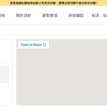
僅透過網站購物車結帳才有美安回饋，實體店面消費不提供美安回饋 !
購物
關於源鮮
參觀農場
經銷據點
食譜．知