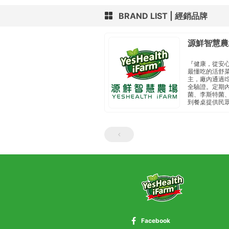
BRAND LIST
經銷品牌
源鮮智慧農
『健康，從安
最懂吃的活舒
主， 廠內通過I
全驗證。定期內
菌、李斯特菌、
到餐桌 提供民
Facebook