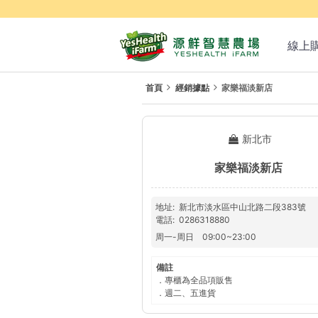
線上
首頁
經銷據點
家樂福淡新店
新北市
家樂福淡新店
地址
新北市淡水區中山北路二段383號
電話
0286318880
周一
-
周日
09:00
~
23:00
備註
．專櫃為全品項販售
．週二、五進貨