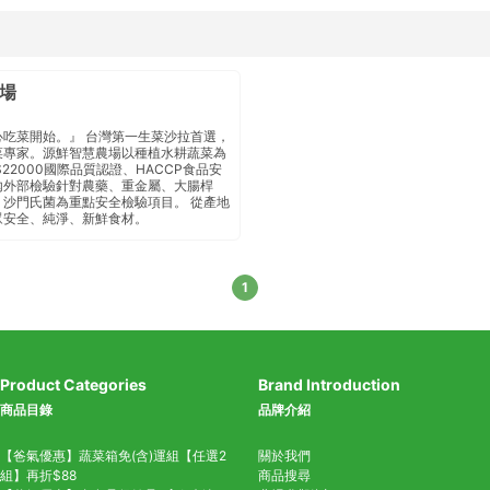
場
心吃菜開始。』 台灣第一生菜沙拉首選，
菜專家。源鮮智慧農場以種植水耕蔬菜為
S22000國際品質認證、HACCP食品安
外部檢驗 針對農藥、重金屬、大腸桿
沙門氏菌 為重點安全檢驗項目 。 從產地
眾安全、純淨、新鮮食材。
1
Product Categories
Brand Introduction
商品目錄
品牌介紹
【爸氣優惠】蔬菜箱免(含)運組【任選2
關於我們
組】再折$88
商品搜尋