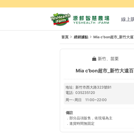
線上
首頁
經銷據點
Mia c'bon超市_新竹大
新竹、苗栗
Mia c'bon超市_新竹大遠百
地址
新竹市西大路323號B1
電話
035235120
周一
-
周日
11:00
~
22:00
備註
．部分品項販售，依現場為主
．進貨時間無固定