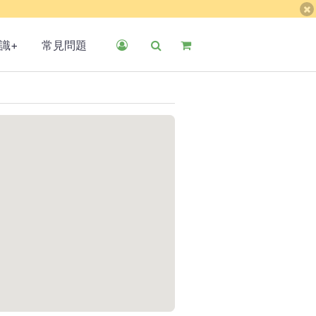
識+
常見問題