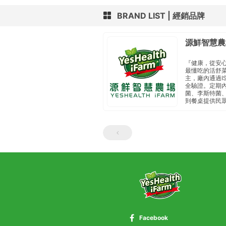
BRAND LIST
經銷品牌
源鮮智慧農
『健康，從安
最懂吃的活舒
主， 廠內通過I
全驗證。定期內
菌、李斯特菌、
到餐桌 提供民
Facebook