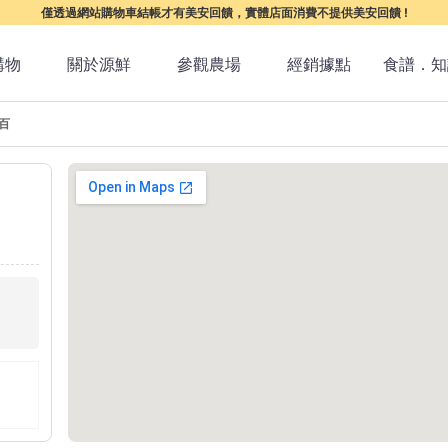
僅透過網站購物車結帳才有美安回饋，實體店面消費不提供美安回饋 !
購物
關於源鮮
參觀農場
經銷據點
食譜．知
遠百