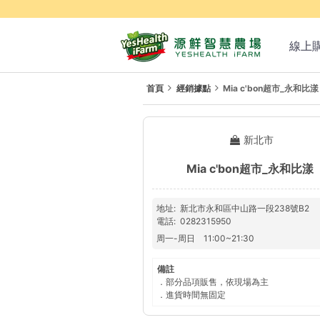
線上
首頁
經銷據點
Mia c'bon超市_永和比漾
新北市
Mia c'bon超市_永和比漾
地址
新北市永和區中山路一段238號B2
電話
0282315950
周一
-
周日
11:00
~
21:30
備註
．部分品項販售，依現場為主
．進貨時間無固定