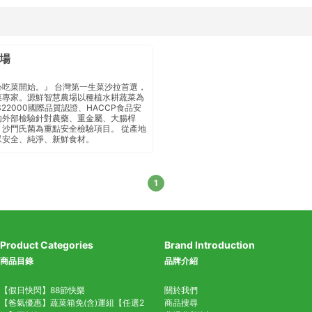
場
心吃菜開始。』 台灣第一生菜沙拉首選，
菜專家。源鮮智慧農場以種植水耕蔬菜為
S22000國際品質認證、HACCP食品安
外部檢驗 針對農藥、重金屬、大腸桿
沙門氏菌 為重點安全檢驗項目 。 從產地
眾安全、純淨、新鮮食材。
1
Product Categories
Brand Introduction
商品目錄
品牌介紹
【假日快閃】88節快樂
關於我們
【爸氣優惠】蔬菜箱免(含)運組【任選2
商品搜尋