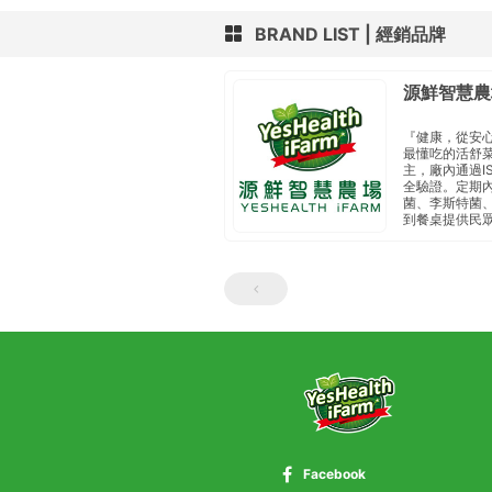
BRAND LIST
經銷品牌
源鮮智慧農
『健康，從安
最懂吃的活舒
主， 廠內通過I
全驗證。定期內
菌、李斯特菌、
到餐桌 提供民
Facebook