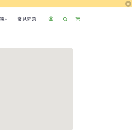
識+
常見問題