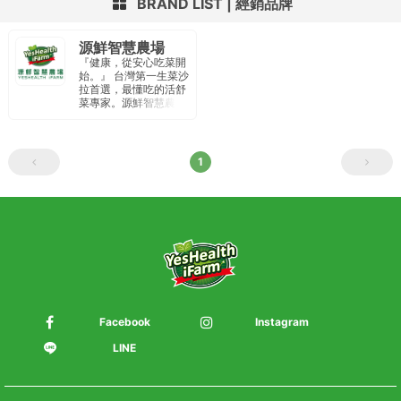
BRAND LIST
經銷品牌
源鮮智慧農場
『健康，從安心吃菜開
始。』 台灣第一生菜沙
拉首選，最懂吃的活舒
菜專家。源鮮智慧農場
以種植水耕蔬菜為主，
廠內通過IS22000國際
品質認證、HACCP食
品安全驗證。定期內外
1
部檢驗 針對農藥、重金
屬、大腸桿菌、李斯特
菌、沙門氏菌 為重點安
全檢驗項目 。 從產地到
餐桌 提供民眾安全、純
淨、新鮮食材。
Facebook
Instagram
LINE