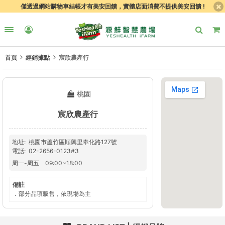
僅透過網站購物車結帳才有美安回饋，實體店面消費不提供美安回饋 !
首頁
經銷據點
宸欣農產行
桃園
宸欣農產行
地址
桃園市蘆竹區順興里奉化路127號
電話
02-2656-0123#3
周一
-
周五
09:00
~
18:00
備註
．部分品項販售，依現場為主