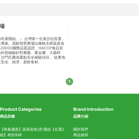
場
心吃菜開始。』 台灣第一生菜沙拉首選，
菜專家。源鮮智慧農場以種植水耕蔬菜為
S22000國際品質認證、HACCP食品安
外部檢驗 針對農藥、重金屬、大腸桿
沙門氏菌 為重點安全檢驗項目 。 從產地
眾安全、純淨、新鮮食材。
1
Product Categories
Brand Introduction
商品目錄
品牌介紹
【爸氣優惠】蔬菜箱免(含)運組【任選2
關於我們
組】再折$88
商品搜尋