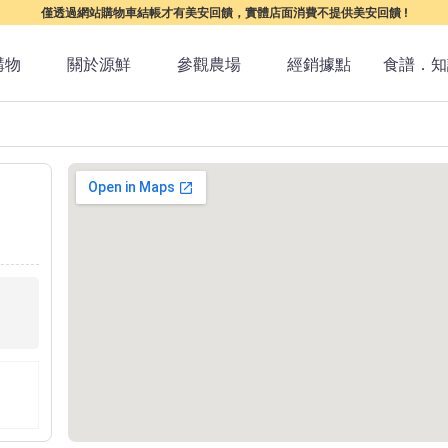
僅透過網站購物車結帳才有美安回饋，實體店面消費不提供美安回饋 !
購物
關於源鮮
參觀農場
經銷據點
食譜．知