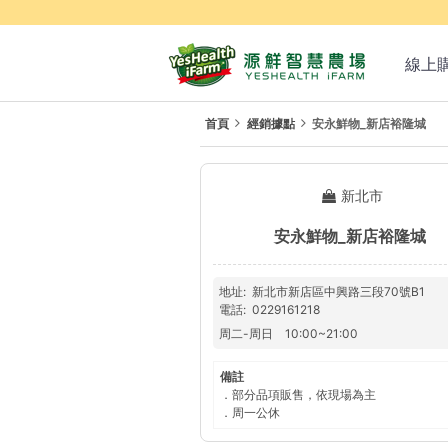
線上
首頁
經銷據點
安永鮮物_新店裕隆城
新北市
安永鮮物_新店裕隆城
地址
新北市新店區中興路三段70號B1
電話
0229161218
周二
-
周日
10:00
~
21:00
備註
．部分品項販售，依現場為主
．周一公休