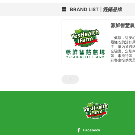
BRAND LIST
經銷品牌
源鮮智慧農
『健康，從安
最懂吃的活舒
主， 廠內通過I
全驗證。定期內
菌、李斯特菌、
到餐桌 提供民
Facebook