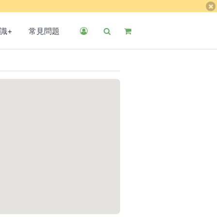
識+
常見問題