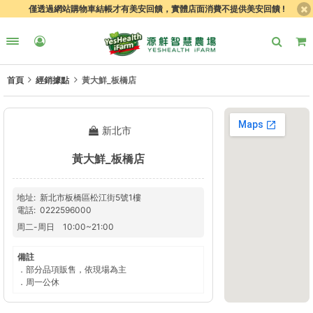
僅透過網站購物車結帳才有美安回饋，實體店面消費不提供美安回饋 !
首頁
經銷據點
黃大鮮_板橋店
新北市
黃大鮮_板橋店
地址
新北市板橋區松江街5號1樓
電話
0222596000
周二
-
周日
10:00
~
21:00
備註
．部分品項販售，依現場為主
．周一公休