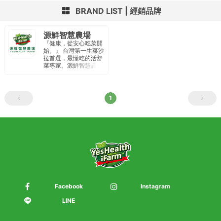
BRAND LIST
經銷品牌
源鮮智慧農場
『健康，從安心吃菜開
始。』 台灣第一生菜沙
拉首選，最懂吃的活舒
菜專家。源鮮智慧農場
以種植水耕蔬菜為主，
廠內通過IS22000國際
品質認證、HACCP食
品安全驗證。定期內外
1
部檢驗 針對農藥、重金
屬、大腸桿菌、李斯特
菌、沙門氏菌 為重點安
全檢驗項目 。 從產地到
餐桌 提供民眾安全、純
淨、新鮮食材。
Facebook
Instagram
LINE