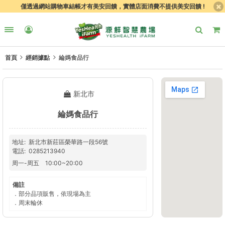
僅透過網站購物車結帳才有美安回饋，實體店面消費不提供美安回饋 !
首頁
經銷據點
綸媽食品行
新北市
綸媽食品行
地址
新北市新莊區榮華路一段56號
電話
0285213940
周一
-
周五
10:00
~
20:00
備註
．部分品項販售，依現場為主
．周末輪休