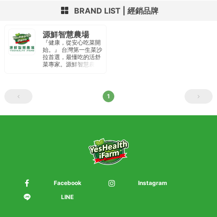
BRAND LIST
經銷品牌
源鮮智慧農場
『健康，從安心吃菜開
始。』 台灣第一生菜沙
拉首選，最懂吃的活舒
菜專家。源鮮智慧農場
以種植水耕蔬菜為主，
廠內通過IS22000國際
品質認證、HACCP食
品安全驗證。定期內外
1
部檢驗 針對農藥、重金
屬、大腸桿菌、李斯特
菌、沙門氏菌 為重點安
全檢驗項目 。 從產地到
餐桌 提供民眾安全、純
淨、新鮮食材。
Facebook
Instagram
LINE