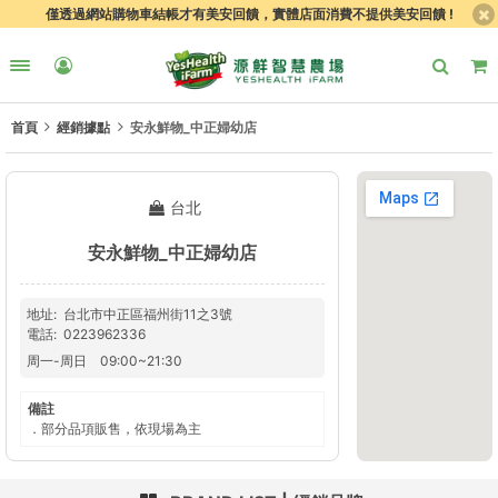
僅透過網站購物車結帳才有美安回饋，實體店面消費不提供美安回饋 !
首頁
經銷據點
安永鮮物_中正婦幼店
台北
安永鮮物_中正婦幼店
地址
台北市中正區福州街11之3號
電話
0223962336
周一
-
周日
09:00
~
21:30
備註
．部分品項販售，依現場為主