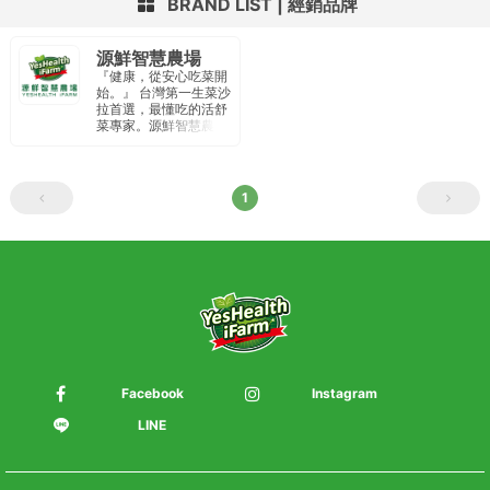
BRAND LIST
經銷品牌
源鮮智慧農場
『健康，從安心吃菜開
始。』 台灣第一生菜沙
拉首選，最懂吃的活舒
菜專家。源鮮智慧農場
以種植水耕蔬菜為主，
廠內通過IS22000國際
品質認證、HACCP食
品安全驗證。定期內外
1
部檢驗 針對農藥、重金
屬、大腸桿菌、李斯特
菌、沙門氏菌 為重點安
全檢驗項目 。 從產地到
餐桌 提供民眾安全、純
淨、新鮮食材。
Facebook
Instagram
LINE