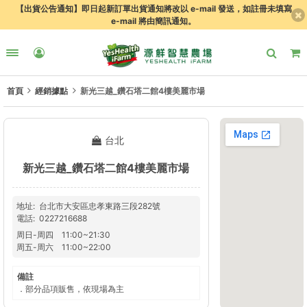
【出貨公告通知】即日起新訂單出貨通知將改以 e-mail 發送，如註冊未填寫
e-mail 將由簡訊通知。
首頁
經銷據點
新光三越_鑽石塔二館4樓美麗市場
台北
新光三越_鑽石塔二館4樓美麗市場
地址
台北市大安區忠孝東路三段282號
電話
0227216688
周日
-
周四
11:00
~
21:30
周五
-
周六
11:00
~
22:00
備註
．部分品項販售，依現場為主