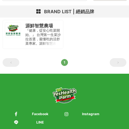
BRAND LIST
經銷品牌
源鮮智慧農場
『健康，從安心吃菜開
始。』 台灣第一生菜沙
拉首選，最懂吃的活舒
菜專家。源鮮智慧農場
以種植水耕蔬菜為主，
廠內通過IS22000國際
品質認證、HACCP食
品安全驗證。定期內外
1
部檢驗 針對農藥、重金
屬、大腸桿菌、李斯特
菌、沙門氏菌 為重點安
全檢驗項目 。 從產地到
餐桌 提供民眾安全、純
淨、新鮮食材。
Facebook
Instagram
LINE